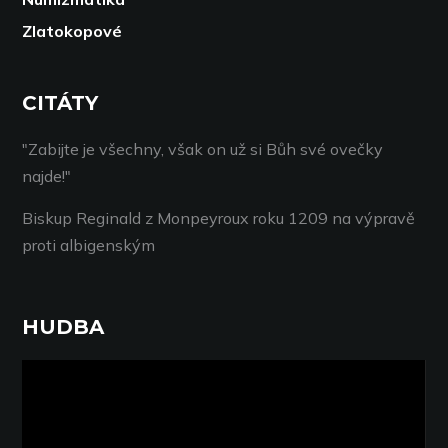
Zlatokopové
CITÁTY
"Zabijte je všechny, však on už si Bůh své ovečky
najde!"
Biskup Reginald z Monpeyroux roku 1209 na výpravě
proti albigenským
HUDBA
Video
přehrávač