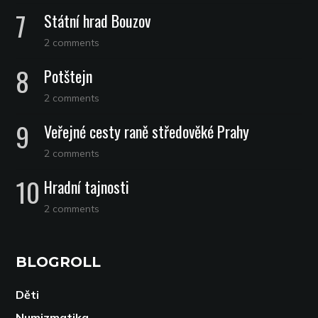
Státní hrad Bouzov
2 comments
Potštejn
2 comments
Veřejné cesty raně středověké Prahy
2 comments
Hradní tajnosti
2 comments
BLOGROLL
Děti
Numizmatika