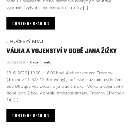
hradu. Podvečerní světlo, historické kostýmy a poutavé
vyprávění vytvoří jedinečnou kulisu, díky […]
CONTINUE READING
JIHOČESKÝ KRAJ
VÁLKA A VOJENSTVÍ V DOBĚ JANA ŽIŽKY
03/06/2026
0 comments
13. 6. 2026 | 10:00 – 18:00 hod. Archeoskanzen Trocnov
(Trocnov 14, 373 12 Borovany) Jihočeské muzeum a sdružení
Sub Utraque vás zvou na již tradiční akci „Válka a vojenství v
době Jana Žižky“ v areálu Archeoskanzenu Trocnov (Trocnov
14, […]
CONTINUE READING