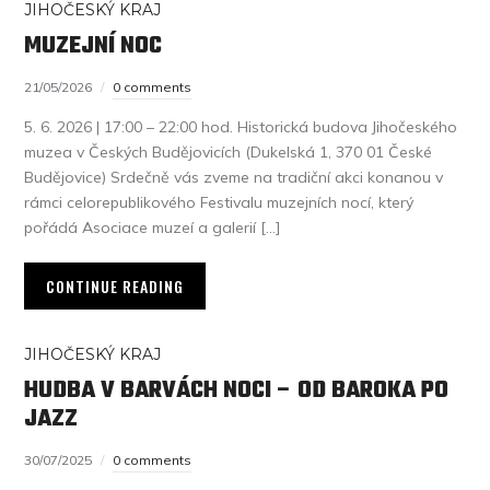
JIHOČESKÝ KRAJ
MUZEJNÍ NOC
21/05/2026
0 comments
5. 6. 2026 | 17:00 – 22:00 hod. Historická budova Jihočeského
muzea v Českých Budějovicích (Dukelská 1, 370 01 České
Budějovice) Srdečně vás zveme na tradiční akci konanou v
rámci celorepublikového Festivalu muzejních nocí, který
pořádá Asociace muzeí a galerií […]
CONTINUE READING
JIHOČESKÝ KRAJ
HUDBA V BARVÁCH NOCI – OD BAROKA PO
JAZZ
30/07/2025
0 comments