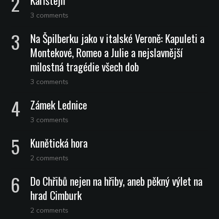
Karlštejn
3 comments
Na Špilberku jako v italské Veroně: Kapuleti a
Montekové, Romeo a Julie a nejslavnější
milostná tragédie všech dob
3 comments
Zámek Lednice
3 comments
Kunětická hora
2 comments
Do Chřibů nejen na hřiby, aneb pěkný výlet na
hrad Cimburk
2 comments