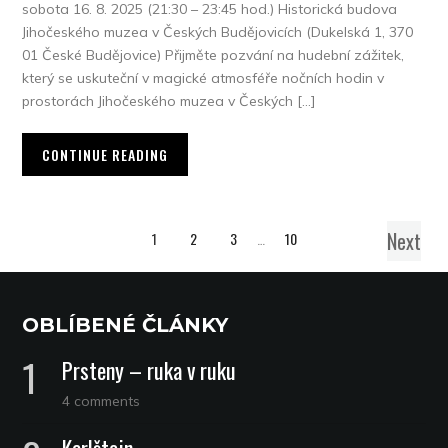
sobota 16. 8. 2025 (21:30 – 23:45 hod.) Historická budova
Jihočeského muzea v Českých Budějovicích (Dukelská 1, 370
01 České Budějovice) Přijměte pozvání na hudební zážitek,
který se uskuteční v magické atmosféře nočních hodin v
prostorách Jihočeského muzea v Českých […]
CONTINUE READING
Next
1
2
3
…
10
OBLÍBENÉ ČLÁNKY
Prsteny – ruka v ruku
4 comments