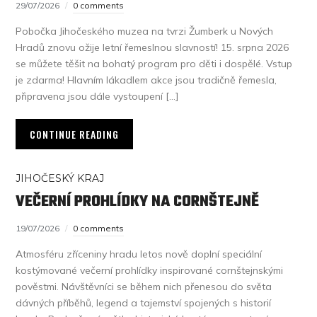
29/07/2026
0 comments
Pobočka Jihočeského muzea na tvrzi Žumberk u Nových
Hradů znovu ožije letní řemeslnou slavností! 15. srpna 2026
se můžete těšit na bohatý program pro děti i dospělé. Vstup
je zdarma! Hlavním lákadlem akce jsou tradičně řemesla,
připravena jsou dále vystoupení […]
CONTINUE READING
JIHOČESKÝ KRAJ
VEČERNÍ PROHLÍDKY NA CORNŠTEJNĚ
19/07/2026
0 comments
Atmosféru zříceniny hradu letos nově doplní speciální
kostýmované večerní prohlídky inspirované cornštejnskými
pověstmi. Návštěvníci se během nich přenesou do světa
dávných příběhů, legend a tajemství spojených s historií