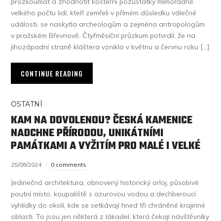
prozkoumat a zhodnotit kosterní pozůstatky mimořádně
velkého počtu lidí, kteří zemřeli v přímém důsledku válečné
události, se naskytla archeologům a zejména antropologům
v pražském Břevnově. Čtyřměsíční průzkum potvrdil, že na
jihozápadní straně kláštera vzniklo v květnu a červnu roku […]
CONTINUE READING
OSTATNÍ
KAM NA DOVOLENOU? ČESKÁ KAMENICE
NADCHNE PŘÍRODOU, UNIKÁTNÍMI
PAMÁTKAMI A VYŽITÍM PRO MALÉ I VELKÉ
25/08/2024
0 comments
Jedinečná architektura, obnovený historický orloj, působivé
poutní místo, koupaliště s azurovou vodou a dechberoucí
vyhlídky do okolí, kde se setkávají hned tři chráněné krajinné
oblasti. To jsou jen některá z lákadel, která čekají návštěvníky