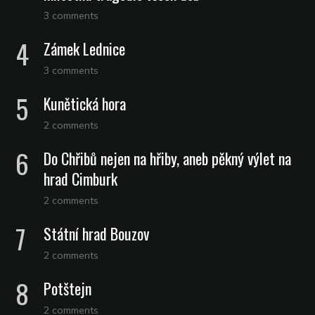
3 comments
Zámek Lednice
3 comments
Kunětická hora
2 comments
Do Chřibů nejen na hřiby, aneb pěkný výlet na
hrad Cimburk
2 comments
Státní hrad Bouzov
2 comments
Potštejn
2 comments