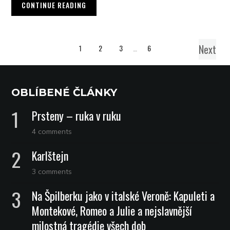
CONTINUE READING
Next
1
2
3
…
6
OBLÍBENÉ ČLÁNKY
Prsteny – ruka v ruku
4 comments
Karlštejn
3 comments
Na Špilberku jako v italské Veroně: Kapuleti a
Montekové, Romeo a Julie a nejslavnější
milostná tragédie všech dob