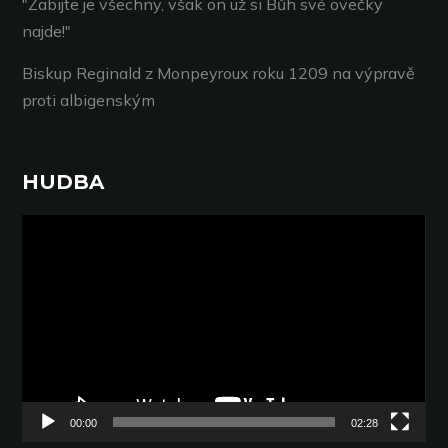
"Zabijte je všechny, však on už si Bůh své ovečky
najde!"
Biskup Reginald z Monpeyroux roku 1209 na výpravě
proti albigenským
HUDBA
Video
přehrávač
00:00
02:28