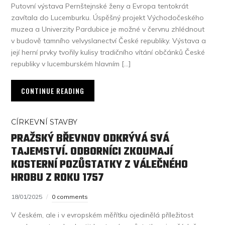
Putovní výstava Pernštejnské ženy a Evropa tentokrát
zavítala do Lucemburku. Úspěšný projekt Východočeského
muzea a Univerzity Pardubice je možné v červnu zhlédnout
v budově tamního velvyslanectví České republiky. Výstava a
její herní prvky tvořily kulisy tradičního vítání občánků České
republiky v lucemburském hlavním […]
CONTINUE READING
CÍRKEVNÍ STAVBY
PRAŽSKÝ BŘEVNOV ODKRÝVÁ SVÁ
TAJEMSTVÍ. ODBORNÍCI ZKOUMAJÍ
KOSTERNÍ POZŮSTATKY Z VÁLEČNÉHO
HROBU Z ROKU 1757
18/01/2025
0 comments
V českém, ale i v evropském měřítku ojedinělá příležitost