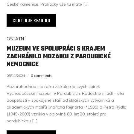
České Kamenice. Prakticky vše tu máte […]
CONTINUE READING
OSTATNÍ
MUZEUM VE SPOLUPRÁCI S KRAJEM
ZACHRÁNILO MOZAIKU Z PARDUBICKÉ
NEMOCNICE
05/11/2021
0 comments
Pozoruhodnou mozaiku získalo do svých sbírek
Východočeské muzeum v Pardubicích. Radostné mládí – síla
dospělosti – spokojené stáří od sklářských výtvarníků a
akademických malířů Jindřicha Rejnarta (*1939) a Petra Rýdla
(1945-2009) vznikla v polovině 80. let 20. století pro
pardubickou […]