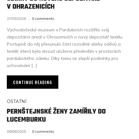
V OHRAZENICÍCH
27/03/2026
0 comments
Východočeské muzeum v Pardubicích rozšířilo svůj
depozitární areál v Ohrazenicích o nový depozitář textilu.
Postupně do něj přesunulo část rozsáhlé sbírky oděvů a
textilií, která byla dosud uložena především v prostorách
pardubického zámku. Díky tomu se zlepší podmínky pro
uchovávání […]
CONTINUE READING
OSTATNÍ
PERNŠTEJNSKÉ ŽENY ZAMÍŘILY DO
LUCEMBURKU
09/06/2025
0 comments