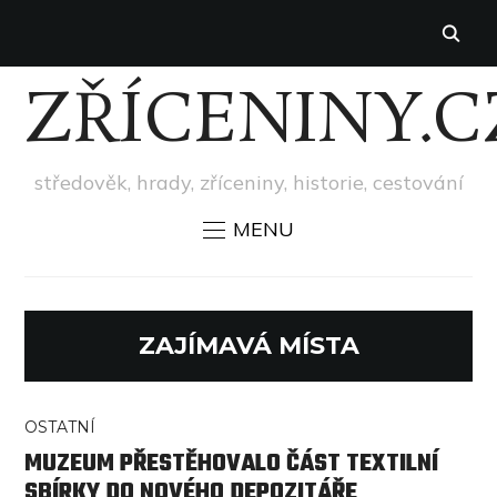
ZŘÍCENINY.C
středověk, hrady, zříceniny, historie, cestování
MENU
ZAJÍMAVÁ MÍSTA
OSTATNÍ
MUZEUM PŘESTĚHOVALO ČÁST TEXTILNÍ
SBÍRKY DO NOVÉHO DEPOZITÁŘE