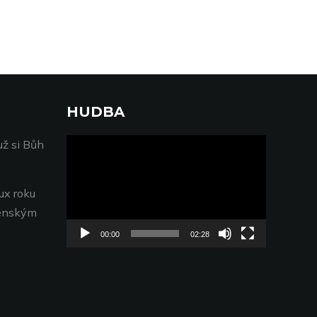
HUDBA
Video
už si Bůh
přehrávač
ux roku
genským
00:00
02:28