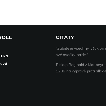
ROLL
CITÁTY
"Zabijte je všechny, však on 
své ovečky najde!"
tika
pové
Biskup Reginald z Monpeyro
1209 na výpravě proti albi