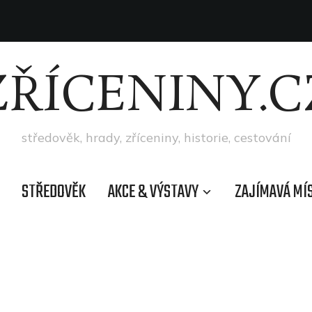
ZŘÍCENINY.C
středověk, hrady, zříceniny, historie, cestování
STŘEDOVĚK
AKCE & VÝSTAVY
ZAJÍMAVÁ MÍ