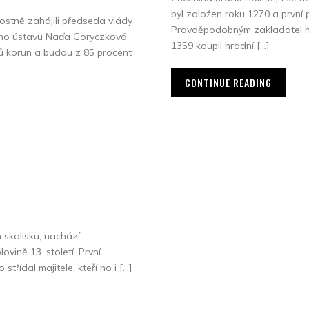
byl založen roku 1270 a první
ostně zahájili předseda vlády
Pravděpodobným zakladatel hr
ého ústavu Naďa Goryczková.
1359 koupil hradní […]
onů korun a budou z 85 procent
CONTINUE READING
 skalisku, nachází
vině 13. století. První
řídal majitele, kteří ho i […]