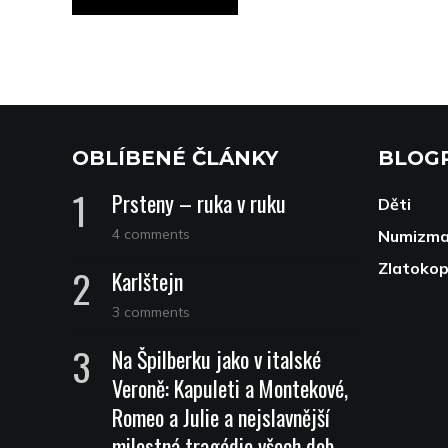
OBLÍBENÉ ČLÁNKY
BLOG
Prsteny – ruka v ruku
Děti
4 comments
Numizma
Zlatoko
Karlštejn
3 comments
Na Špilberku jako v italské
Veroně: Kapuleti a Montekové,
Romeo a Julie a nejslavnější
milostná tragédie všech dob