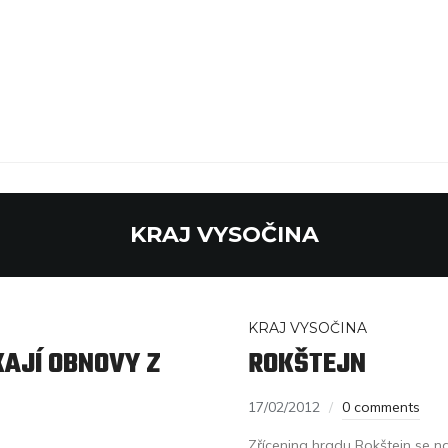
KRAJ VYSOČINA
KRAJ VYSOČINA
KAJÍ OBNOVY Z
ROKŠTEJN
17/02/2012
0 comments
Zřícenina hradu Rokštejn se n