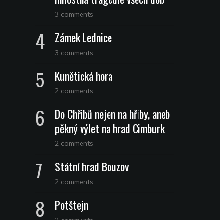
3 comments
Zámek Lednice
3 comments
Kunětická hora
2 comments
Do Chřibů nejen na hřiby, aneb
pěkný výlet na hrad Cimburk
2 comments
Státní hrad Bouzov
2 comments
Potštejn