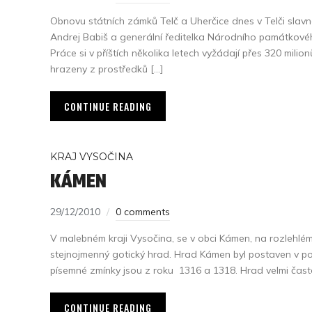
Obnovu státních zámků Telč a Uherčice dnes v Telči slavn
Andrej Babiš a generální ředitelka Národního památkov
Práce si v příštích několika letech vyžádají přes 320 mili
hrazeny z prostředků […]
CONTINUE READING
KRAJ VYSOČINA
KÁMEN
29/12/2010
0 comments
V malebném kraji Vysočina, se v obci Kámen, na rozlehlém
stejnojmenný gotický hrad. Hrad Kámen byl postaven v polo
písemné zmínky jsou z roku 1316 a 1318. Hrad velmi často st
CONTINUE READING