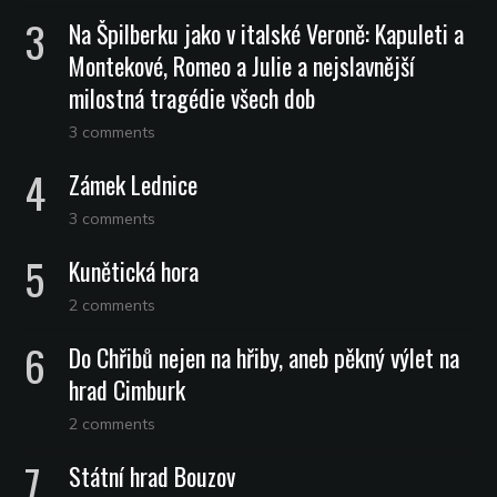
Na Špilberku jako v italské Veroně: Kapuleti a
Montekové, Romeo a Julie a nejslavnější
milostná tragédie všech dob
3 comments
Zámek Lednice
3 comments
Kunětická hora
2 comments
Do Chřibů nejen na hřiby, aneb pěkný výlet na
hrad Cimburk
2 comments
Státní hrad Bouzov