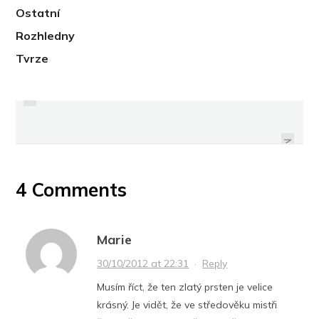
Ostatní
Rozhledny
Tvrze
PREVIOUS
NÁVRH JÍDELNÍČKU NA HOSTINU
KRONIKA ČESKÁ
NEXT
4 Comments
Marie
30/10/2012 at 22:31
·
Reply
Musím říct, že ten zlatý prsten je velice
krásný. Je vidět, že ve středověku mistři