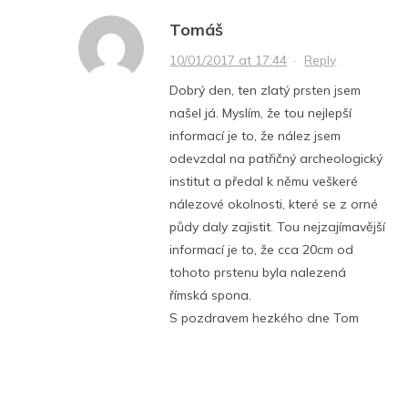
Tomáš
10/01/2017 at 17:44
·
Reply
Dobrý den, ten zlatý prsten jsem
našel já. Myslím, že tou nejlepší
informací je to, že nález jsem
odevzdal na patřičný archeologický
institut a předal k němu veškeré
nálezové okolnosti, které se z orné
půdy daly zajistit. Tou nejzajímavější
informací je to, že cca 20cm od
tohoto prstenu byla nalezená
římská spona.
S pozdravem hezkého dne Tom