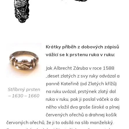
Krátky příběh z dobových zápisů
vážící se k prstenu ruka v ruku:
Jak Albrecht Záruba v roce 1588
„deset zlatých z svy ruky odvázal a
panně Kateřině (od Zlatých křížů)
Stříbrný prsten
na ruku uvázal, prstýnek zlatý dal
– 1630 – 1660
ruka v ruku, pak ji poslal váček a do
něho vložil dva groše široké a plnej
červených ořechů a drahnej košík
červoných ořechů, že ji to odsílá na slib manželský.