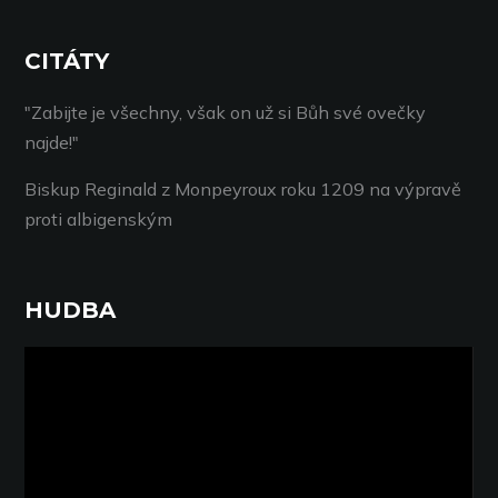
CITÁTY
"Zabijte je všechny, však on už si Bůh své ovečky
najde!"
Biskup Reginald z Monpeyroux roku 1209 na výpravě
proti albigenským
HUDBA
Video
přehrávač