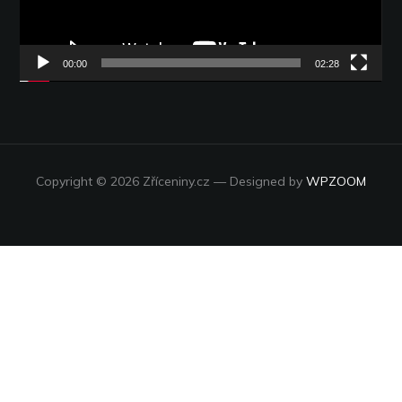
00:00
02:28
Copyright © 2026 Zříceniny.cz
— Designed by
WPZOOM