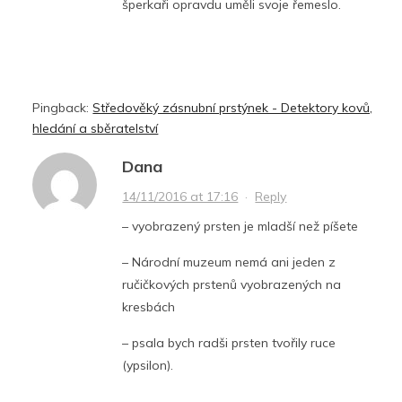
šperkaři opravdu uměli svoje řemeslo.
Pingback:
Středověký zásnubní prstýnek - Detektory kovů,
hledání a sběratelství
Dana
14/11/2016 at 17:16
·
Reply
– vyobrazený prsten je mladší než píšete
– Národní muzeum nemá ani jeden z
ručičkových prstenů vyobrazených na
kresbách
– psala bych radši prsten tvořily ruce
(ypsilon).