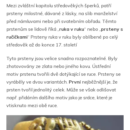
Mezi zvláštní kapitolu středověkých šperků, patří
prsteny milostné, dávané z lásky, na slib manželství
před námluvami nebo při svatebním obřadu. Těmto
prstenům se lidově říká „
ruka v ruku
“ nebo „
prsteny s
ručičkami
“ Prsteny ruka v ruku byly oblíbené po celý
středověk až do konce 17. století
Tyto prsteny jsou velice snadno rozpoznatelné. Byly
zhotovovány ze zlata nebo jiného kovu. Ústřední
motiv prstenu tvořili dvě dotýkající se ruce. Prsteny se
vyráběly ve dvou variantách.
První
nejběžnější je, že
prsten tvořil jednolitý celek. Může se však odlišovat
např. přidáním dalšího motiv jako je srdce, které je
vtisknuto mezi obě ruce.