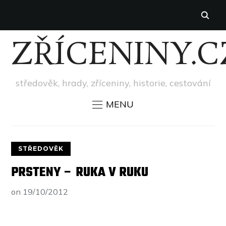
ZŘÍCENINY.C
středověk, hrady, zříceniny, historie, cestování
MENU
STŘEDOVĚK
PRSTENY – RUKA V RUKU
on
19/10/2012