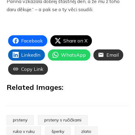
Panna vzkázala dobrej šťastněj den, a že mu z toho
daru děkuje.“ – a pak se o ty věci soudili.
Facebook
Share on X
LinkedIn
WhatsApp
Email
Copy Link
Related Images:
prsteny
prsteny s ručičkami
ruka v ruku
šperky
zlato