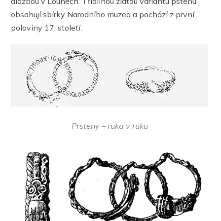
dlažbou v Lounech. Třídílnou zlatou variantu pstenu
obsahují sbírky Narodního muzea a pochází z první
poloviny 17. století.
Prsteny – ruka v ruku