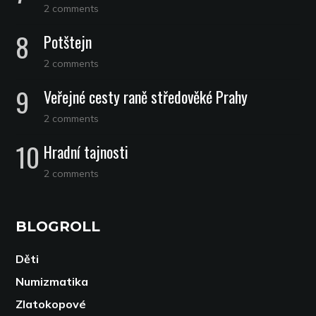
2 comments
Potštejn
2 comments
Veřejné cesty raně středověké Prahy
2 comments
Hradní tajnosti
2 comments
BLOGROLL
Děti
Numizmatika
Zlatokopové