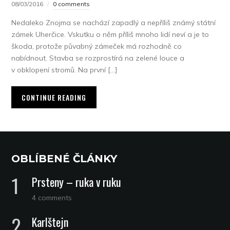
08/03/2016
0 comments
Nedaleko Znojma se nachází zapadlý a nepříliš známý státní
zámek Uherčice. Vskutku o něm příliš mnoho lidí neví a je to
škoda, protože půvabný zámeček má rozhodně co
nabídnout. Stavba se rozprostírá na zelené louce a
v obklopení stromů. Na první […]
CONTINUE READING
OBLÍBENÉ ČLÁNKY
Prsteny – ruka v ruku
4 comments
Karlštejn