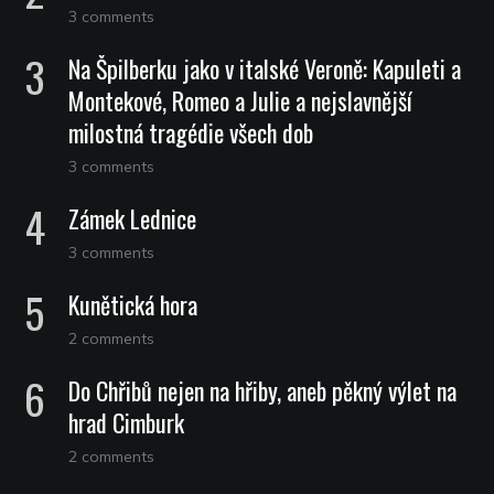
3 comments
Na Špilberku jako v italské Veroně: Kapuleti a
Montekové, Romeo a Julie a nejslavnější
milostná tragédie všech dob
3 comments
Zámek Lednice
3 comments
Kunětická hora
2 comments
Do Chřibů nejen na hřiby, aneb pěkný výlet na
hrad Cimburk
2 comments