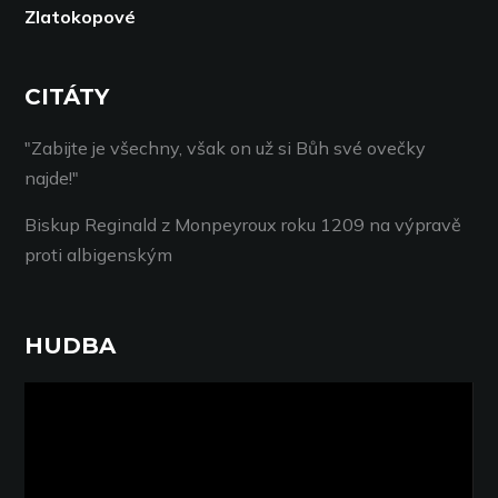
Zlatokopové
CITÁTY
"Zabijte je všechny, však on už si Bůh své ovečky
najde!"
Biskup Reginald z Monpeyroux roku 1209 na výpravě
proti albigenským
HUDBA
Video
přehrávač