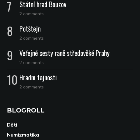
Státní hrad Bouzov
2 comments
Potštejn
2 comments
Veřejné cesty raně středověké Prahy
2 comments
Hradní tajnosti
2 comments
BLOGROLL
Děti
Numizmatika