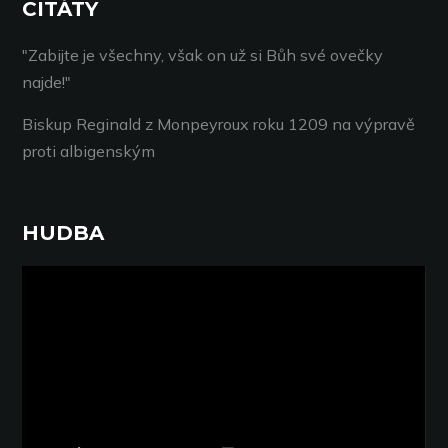
CITÁTY
"Zabijte je všechny, však on už si Bůh své ovečky
najde!"
Biskup Reginald z Monpeyroux roku 1209 na výpravě
proti albigenským
HUDBA
Video
přehrávač