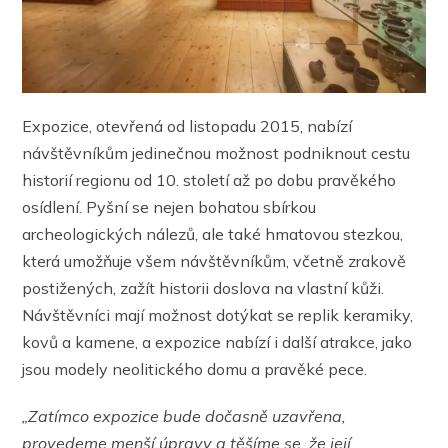
Expozice, otevřená od listopadu 2015, nabízí
návštěvníkům jedinečnou možnost podniknout cestu
historií regionu od 10. století až po dobu pravěkého
osídlení. Pyšní se nejen bohatou sbírkou
archeologických nálezů, ale také hmatovou stezkou,
která umožňuje všem návštěvníkům, včetně zrakově
postižených, zažít historii doslova na vlastní kůži.
Návštěvníci mají možnost dotýkat se replik keramiky,
kovů a kamene, a expozice nabízí i další atrakce, jako
jsou modely neolitického domu a pravěké pece.
„Zatímco expozice bude dočasně uzavřena,
provedeme menší úpravy a těšíme se, že její