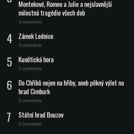
Montekové, Romeo a Julie a nejslavnější
milostná tragédie všech dob
3 comments
Zámek Lednice
3 comments
Kunětická hora
2 comments
Do Chřibů nejen na hřiby, aneb pěkný výlet na
hrad Cimburk
2 comments
Státní hrad Bouzov
2 comments