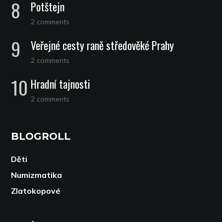
Potštejn
2 comments
Veřejné cesty raně středověké Prahy
2 comments
Hradní tajnosti
2 comments
BLOGROLL
Děti
Numizmatika
Zlatokopové