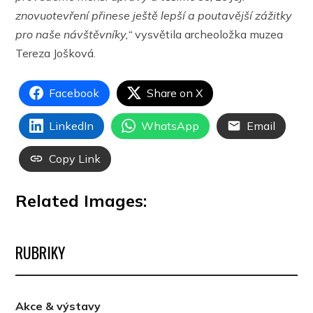
znovuotevření přinese ještě lepší a poutavější zážitky
pro naše návštěvníky,“
vysvětila archeoložka muzea
Tereza Jošková.
Facebook
Share on X
LinkedIn
WhatsApp
Email
Copy Link
Related Images:
RUBRIKY
Akce & výstavy