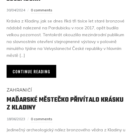
30/04/2024
0 comments
Kráska z Kladiny, jak se dnes říká tři tisíce let staré bronzové
nádobě nalezené na Pardubicku v roce 2017, opět budila
velkou pozornost. Tentokrát okouzlila mezinárodní publikum
na slavnostním otevření stejnojmenné výstavy v polovině
minulého týdne na Velvyslanectví České republiky v hlavním
městě […]
CONTINUE READING
ZAHRANIČÍ
MAĎARSKÉ MĚSTEČKO PŘIVÍTALO KRÁSKU
Z KLADINY
18/06/2023
0 comments
Jedinečný archeologický nález bronzového vědra z Kladiny u