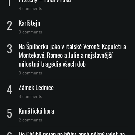
4 comments
Karlštejn
3 comments
Na Špilberku jako v italské Veroně: Kapuleti a
Montekové, Romeo a Julie a nejslavnější
milostná tragédie všech dob
3 comments
Zámek Lednice
3 comments
Kunětická hora
2 comments
Do Chřibů nejen na hřiby, aneb pěkný výlet na