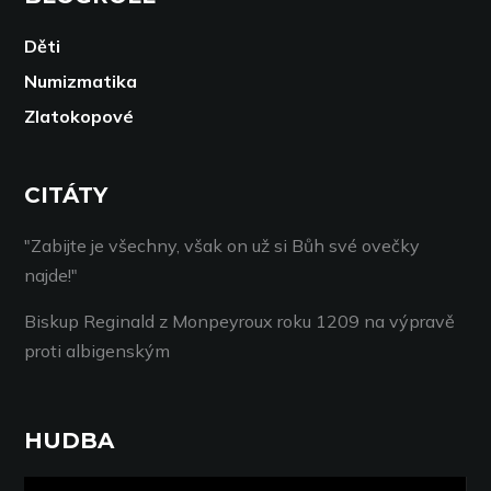
Děti
Numizmatika
Zlatokopové
CITÁTY
"Zabijte je všechny, však on už si Bůh své ovečky
najde!"
Biskup Reginald z Monpeyroux roku 1209 na výpravě
proti albigenským
HUDBA
Video