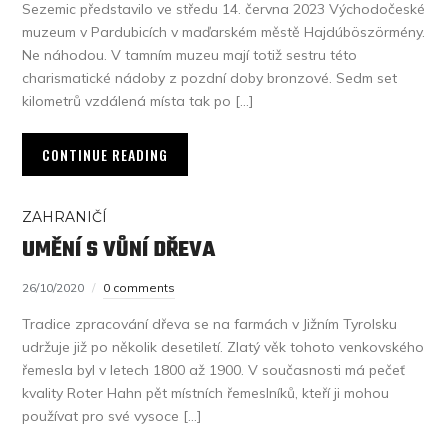
Sezemic představilo ve středu 14. června 2023 Východočeské
muzeum v Pardubicích v maďarském městě Hajdúböszörmény.
Ne náhodou. V tamním muzeu mají totiž sestru této
charismatické nádoby z pozdní doby bronzové. Sedm set
kilometrů vzdálená místa tak po […]
CONTINUE READING
ZAHRANIČÍ
UMĚNÍ S VŮNÍ DŘEVA
26/10/2020
0 comments
Tradice zpracování dřeva se na farmách v Jižním Tyrolsku
udržuje již po několik desetiletí. Zlatý věk tohoto venkovského
řemesla byl v letech 1800 až 1900. V současnosti má pečeť
kvality Roter Hahn pět místních řemeslníků, kteří ji mohou
používat pro své vysoce […]