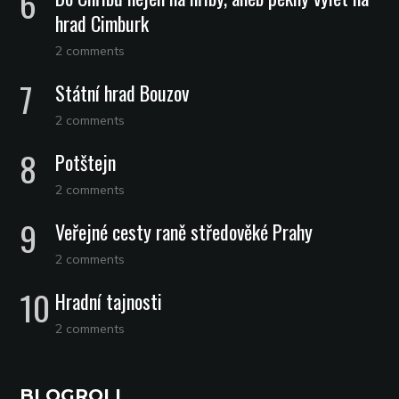
hrad Cimburk
2 comments
Státní hrad Bouzov
2 comments
Potštejn
2 comments
Veřejné cesty raně středověké Prahy
2 comments
Hradní tajnosti
2 comments
BLOGROLL