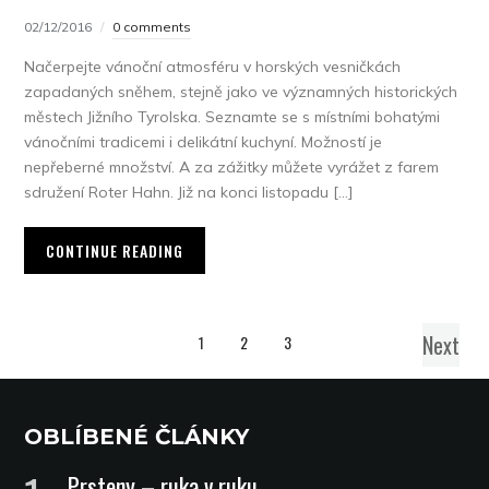
02/12/2016
0 comments
Načerpejte vánoční atmosféru v horských vesničkách
zapadaných sněhem, stejně jako ve významných historických
městech Jižního Tyrolska. Seznamte se s místními bohatými
vánočními tradicemi i delikátní kuchyní. Možností je
nepřeberné množství. A za zážitky můžete vyrážet z farem
sdružení Roter Hahn. Již na konci listopadu […]
CONTINUE READING
Next
1
2
3
OBLÍBENÉ ČLÁNKY
Prsteny – ruka v ruku