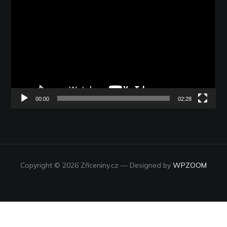
přehrávač
00:00
02:28
Copyright © 2026 Zříceniny.cz
— Designed by
WPZOOM