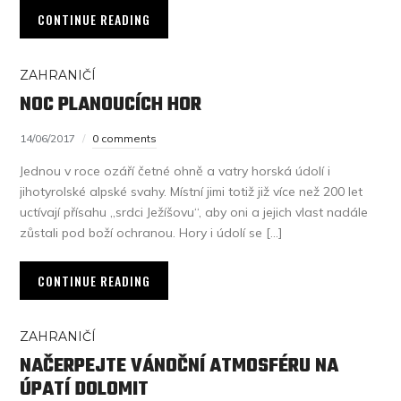
CONTINUE READING
ZAHRANIČÍ
NOC PLANOUCÍCH HOR
14/06/2017
0 comments
Jednou v roce ozáří četné ohně a vatry horská údolí i
jihotyrolské alpské svahy. Místní jimi totiž již více než 200 let
uctívají přísahu „srdci Ježíšovu“, aby oni a jejich vlast nadále
zůstali pod boží ochranou. Hory i údolí se […]
CONTINUE READING
ZAHRANIČÍ
NAČERPEJTE VÁNOČNÍ ATMOSFÉRU NA
ÚPATÍ DOLOMIT