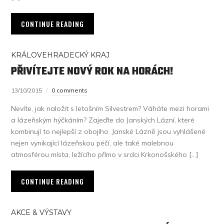
CONTINUE READING
KRÁLOVEHRADECKÝ KRAJ
PŘIVÍTEJTE NOVÝ ROK NA HORÁCH!
13/10/2015
0 comments
Nevíte, jak naložit s letošním Silvestrem? Váháte mezi horami
a lázeňským hýčkáním? Zajeďte do Janských Lázní, které
kombinují to nejlepší z obojího. Janské Lázně jsou vyhlášené
nejen vynikající lázeňskou péčí, ale také malebnou
atmosférou místa, ležícího přímo v srdci Krkonošského […]
CONTINUE READING
AKCE & VÝSTAVY