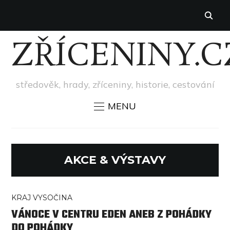
ZŘÍCENINY.C
středověk, hrady, zříceniny, historie, cestování
MENU
AKCE & VÝSTAVY
KRAJ VYSOČINA
VÁNOCE V CENTRU EDEN ANEB Z POHÁDKY
DO POHÁDKY