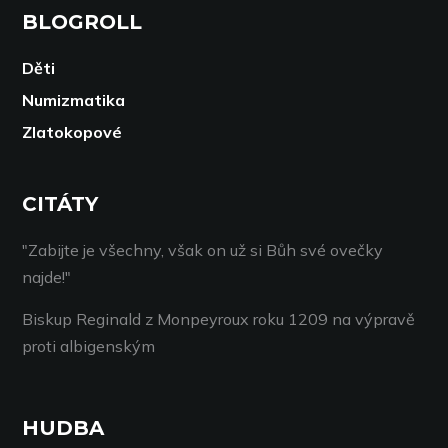
BLOGROLL
Děti
Numizmatika
Zlatokopové
CITÁTY
"Zabijte je všechny, však on už si Bůh své ovečky
najde!"
Biskup Reginald z Monpeyroux roku 1209 na výpravě
proti albigenským
HUDBA