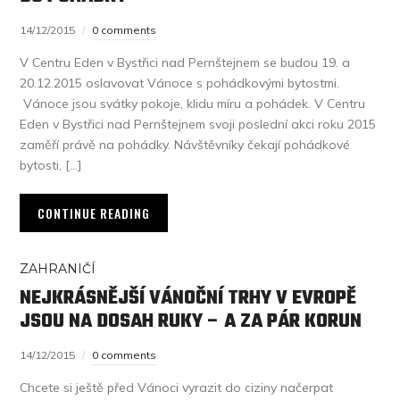
14/12/2015
0 comments
V Centru Eden v Bystřici nad Pernštejnem se budou 19. a
20.12.2015 oslavovat Vánoce s pohádkovými bytostmi.
Vánoce jsou svátky pokoje, klidu míru a pohádek. V Centru
Eden v Bystřici nad Pernštejnem svoji poslední akci roku 2015
zaměří právě na pohádky. Návštěvníky čekají pohádkové
bytosti, […]
CONTINUE READING
ZAHRANIČÍ
NEJKRÁSNĚJŠÍ VÁNOČNÍ TRHY V EVROPĚ
JSOU NA DOSAH RUKY – A ZA PÁR KORUN
14/12/2015
0 comments
Chcete si ještě před Vánoci vyrazit do ciziny načerpat