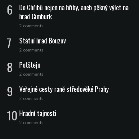
Do Chřibů nejen na hřiby, aneb pěkný výlet na
hrad Cimburk
2 comments
Státní hrad Bouzov
2 comments
Potštejn
2 comments
Veřejné cesty raně středověké Prahy
2 comments
Hradní tajnosti
2 comments