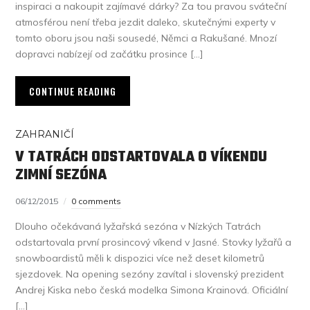
inspiraci a nakoupit zajímavé dárky? Za tou pravou sváteční
atmosférou není třeba jezdit daleko, skutečnými experty v
tomto oboru jsou naši sousedé, Němci a Rakušané. Mnozí
dopravci nabízejí od začátku prosince […]
CONTINUE READING
ZAHRANIČÍ
V TATRÁCH ODSTARTOVALA O VÍKENDU
ZIMNÍ SEZÓNA
06/12/2015
0 comments
Dlouho očekávaná lyžařská sezóna v Nízkých Tatrách
odstartovala první prosincový víkend v Jasné. Stovky lyžařů a
snowboardistů měli k dispozici více než deset kilometrů
sjezdovek. Na opening sezóny zavítal i slovenský prezident
Andrej Kiska nebo česká modelka Simona Krainová. Oficiální
[…]