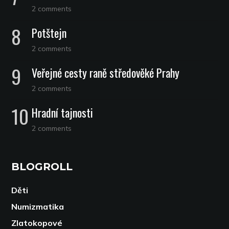
2 comments
Potštejn
2 comments
Veřejné cesty raně středověké Prahy
2 comments
Hradní tajnosti
2 comments
BLOGROLL
Děti
Numizmatika
Zlatokopové