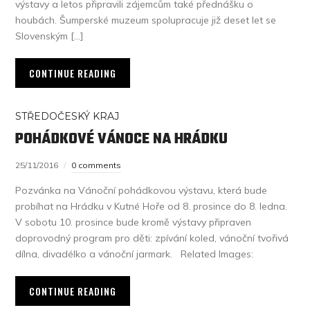
výstavy a letos připravili zájemcům také přednášku o
houbách. Šumperské muzeum spolupracuje již deset let se
Slovenským […]
CONTINUE READING
STŘEDOČESKÝ KRAJ
POHÁDKOVÉ VÁNOCE NA HRÁDKU
25/11/2016
0 comments
Pozvánka na Vánoční pohádkovou výstavu, která bude
probíhat na Hrádku v Kutné Hoře od 8. prosince do 8. ledna.
V sobotu 10. prosince bude kromě výstavy připraven
doprovodný program pro děti: zpívání koled, vánoční tvořivá
dílna, divadélko a vánoční jarmark. Related Images:
CONTINUE READING