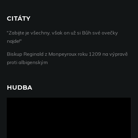
CITÁTY
"Zabijte je všechny, však on už si Bůh své ovečky
najde!"
Biskup Reginald z Monpeyroux roku 1209 na výpravě
proti albigenským
HUDBA
Video
přehrávač