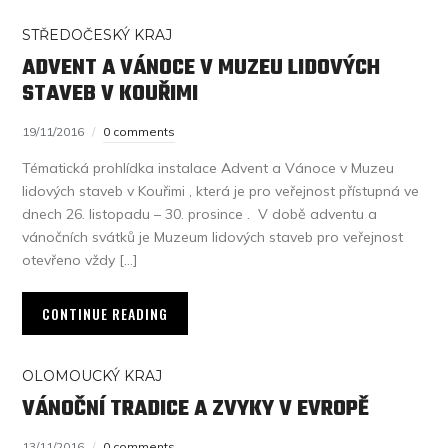
STŘEDOČESKÝ KRAJ
ADVENT A VÁNOCE V MUZEU LIDOVÝCH
STAVEB V KOUŘIMI
19/11/2016
0 comments
Tématická prohlídka instalace Advent a Vánoce v Muzeu
lidových staveb v Kouřimi , která je pro veřejnost přístupná ve
dnech 26. listopadu – 30. prosince . V době adventu a
vánočních svátků je Muzeum lidových staveb pro veřejnost
otevřeno vždy […]
CONTINUE READING
OLOMOUCKÝ KRAJ
VÁNOČNÍ TRADICE A ZVYKY V EVROPĚ
13/11/2016
0 comments