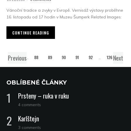
Vánoční tradice a zvyky v Evropě. Vernisáž výstavy proběhne
16. listopadu od 17 hodin v Muzeu Šumperk Related Images:
CONTINUE READING
Previous
Next
1
…
88
89
90
91
92
…
126
OBLÍBENÉ ČLÁNKY
Prsteny – ruka v ruku
4 comments
Karlštejn
3 comments