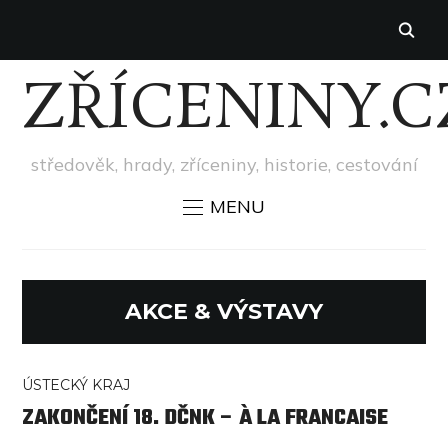
ZŘÍCENINY.C
středověk, hrady, zříceniny, historie, cestování
MENU
AKCE & VÝSTAVY
ÚSTECKÝ KRAJ
ZAKONČENÍ 18. DČNK – À LA FRANCAISE