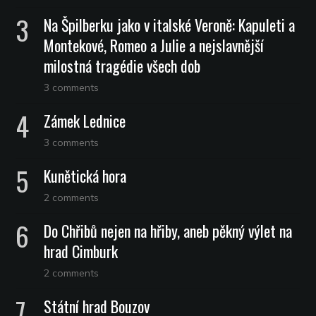
Na Špilberku jako v italské Veroně: Kapuleti a
Montekové, Romeo a Julie a nejslavnější
milostná tragédie všech dob
3 comments
Zámek Lednice
3 comments
Kunětická hora
2 comments
Do Chřibů nejen na hřiby, aneb pěkný výlet na
hrad Cimburk
2 comments
Státní hrad Bouzov