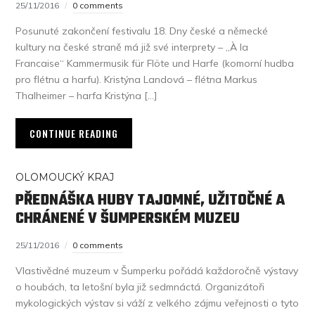
25/11/2016
0 comments
Posunuté zakončení festivalu 18. Dny české a německé
kultury na české straně má již své interprety – „À la
Francaise“ Kammermusik für Flöte und Harfe (komorní hudba
pro flétnu a harfu). Kristýna Landová – flétna Markus
Thalheimer – harfa Kristýna […]
CONTINUE READING
OLOMOUCKÝ KRAJ
PŘEDNÁŠKA HUBY TAJOMNÉ, UŽITOČNÉ A
CHRÁNENÉ V ŠUMPERSKÉM MUZEU
25/11/2016
0 comments
Vlastivědné muzeum v Šumperku pořádá každoročně výstavy
o houbách, ta letošní byla již sedmnáctá. Organizátoři
mykologických výstav si váží z velkého zájmu veřejnosti o tyto