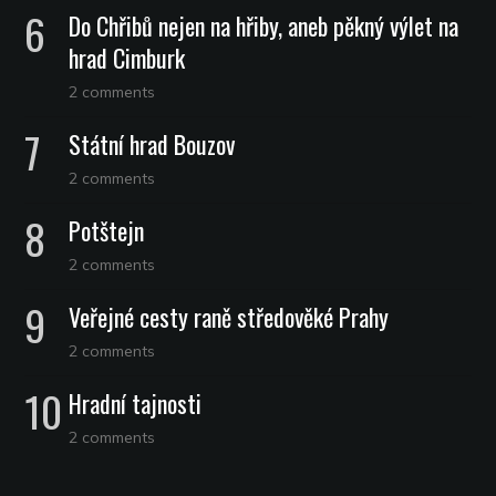
Do Chřibů nejen na hřiby, aneb pěkný výlet na
hrad Cimburk
2 comments
Státní hrad Bouzov
2 comments
Potštejn
2 comments
Veřejné cesty raně středověké Prahy
2 comments
Hradní tajnosti
2 comments