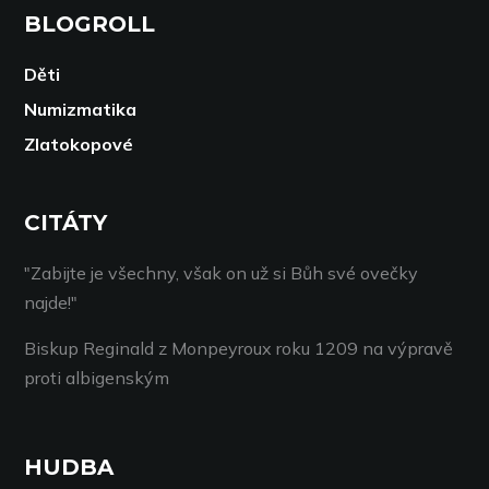
BLOGROLL
Děti
Numizmatika
Zlatokopové
CITÁTY
"Zabijte je všechny, však on už si Bůh své ovečky
najde!"
Biskup Reginald z Monpeyroux roku 1209 na výpravě
proti albigenským
HUDBA