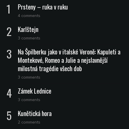
Prsteny – ruka v ruku
4 comments
Karlštejn
3 comments
Na Špilberku jako v italské Veroně: Kapuleti a
Montekové, Romeo a Julie a nejslavnější
milostná tragédie všech dob
3 comments
Zámek Lednice
3 comments
Kunětická hora
2 comments