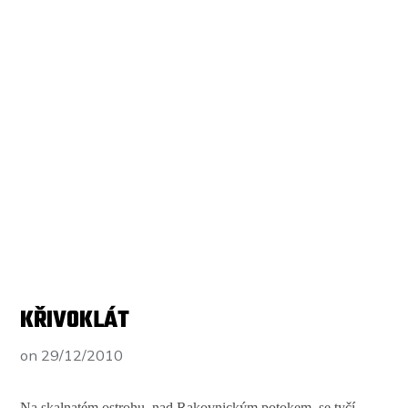
KŘIVOKLÁT
on
29/12/2010
Na skalnatém ostrohu, nad Rakovnickým potokem, se tyčí