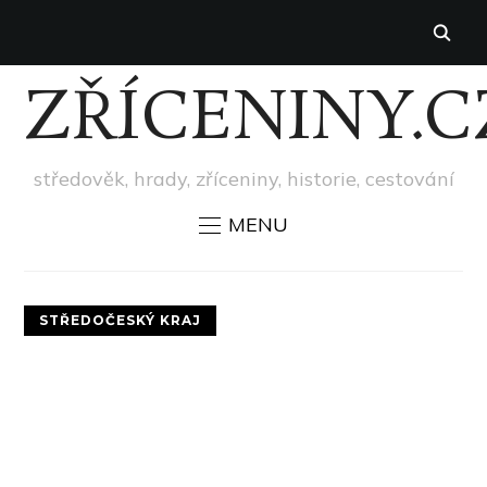
ZŘÍCENINY.C
středověk, hrady, zříceniny, historie, cestování
MENU
STŘEDOČESKÝ KRAJ