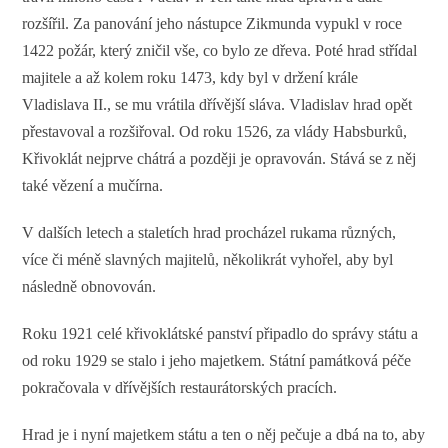
rozšířil. Za panování jeho nástupce Zikmunda vypukl v roce
1422 požár, který zničil vše, co bylo ze dřeva. Poté hrad střídal
majitele a až kolem roku 1473, kdy byl v držení krále
Vladislava II., se mu vrátila dřívější sláva. Vladislav hrad opět
přestavoval a rozšiřoval. Od roku 1526, za vlády Habsburků,
Křivoklát nejprve chátrá a později je opravován. Stává se z něj
také vězení a mučírna.
V dalších letech a staletích hrad procházel rukama různých,
více či méně slavných majitelů, několikrát vyhořel, aby byl
následně obnovován.
Roku 1921 celé křivoklátské panství připadlo do správy státu a
od roku 1929 se stalo i jeho majetkem. Státní památková péče
pokračovala v dřívějších restaurátorských pracích.
Hrad je i nyní majetkem státu a ten o něj pečuje a dbá na to, aby