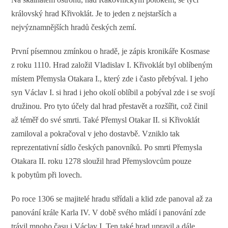
královský hrad Křivoklát. Je to jeden z nejstarších a
nejvýznamnějších hradů českých zemí.
První písemnou zmínkou o hradě, je zápis kronikáře Kosmase
z roku 1110. Hrad založil Vladislav I. Křivoklát byl oblíbeným
místem Přemysla Otakara I., který zde i často přebýval. I jeho
syn Václav I. si hrad i jeho okolí oblíbil a pobýval zde i se svojí
družinou. Pro tyto účely dal hrad přestavět a rozšířit, což činil
až téměř do své smrti. Také Přemysl Otakar II. si Křivoklát
zamiloval a pokračoval v jeho dostavbě. Vzniklo tak
reprezentativní sídlo českých panovníků. Po smrti Přemysla
Otakara II. roku 1278 sloužil hrad Přemyslovcům pouze
k pobytům při lovech.
Po roce 1306 se majitelé hradu střídali a klid zde panoval až za
panování krále Karla IV. V době svého mládí i panování zde
trávil mnoho času i Václav I. Ten také hrad upravil a dále