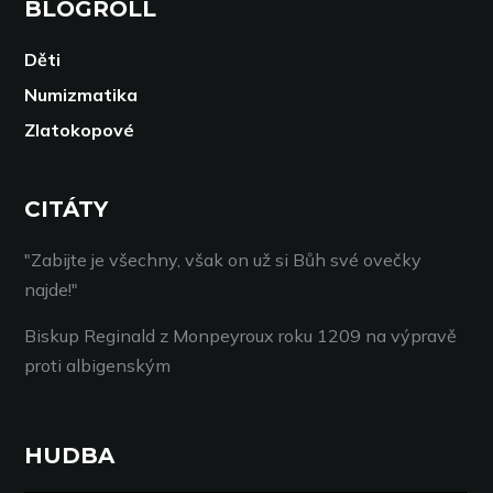
BLOGROLL
Děti
Numizmatika
Zlatokopové
CITÁTY
"Zabijte je všechny, však on už si Bůh své ovečky
najde!"
Biskup Reginald z Monpeyroux roku 1209 na výpravě
proti albigenským
HUDBA