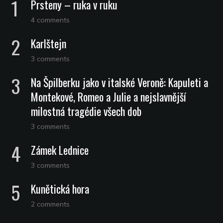
Prsteny – ruka v ruku
4 comments
Karlštejn
3 comments
Na Špilberku jako v italské Veroně: Kapuleti a
Montekové, Romeo a Julie a nejslavnější
milostná tragédie všech dob
3 comments
Zámek Lednice
3 comments
Kunětická hora
2 comments