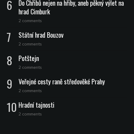
Do Chřibů nejen na hřiby, aneb pěkný výlet na
hrad Cimburk
2 comments
Státní hrad Bouzov
2 comments
Potštejn
2 comments
Veřejné cesty raně středověké Prahy
2 comments
Hradní tajnosti
2 comments