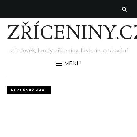
ZŘÍCENINY.C
středověk, hrady, zříceniny, historie, cestování
MENU
PLZEŇSKÝ KRAJ