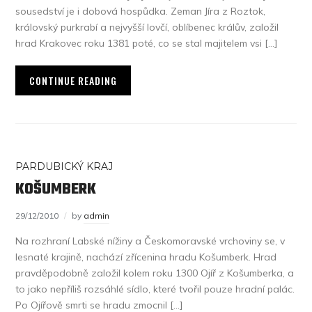
sousedství je i dobová hospůdka. Zeman Jíra z Roztok,
královský purkrabí a nejvyšší lovčí, oblíbenec králův, založil
hrad Krakovec roku 1381 poté, co se stal majitelem vsi […]
CONTINUE READING
PARDUBICKÝ KRAJ
KOŠUMBERK
29/12/2010
by
admin
Na rozhraní Labské nížiny a Českomoravské vrchoviny se, v
lesnaté krajině, nachází zřícenina hradu Košumberk. Hrad
pravděpodobně založil kolem roku 1300 Ojíř z Košumberka, a
to jako nepříliš rozsáhlé sídlo, které tvořil pouze hradní palác.
Po Ojířově smrti se hradu zmocnil […]