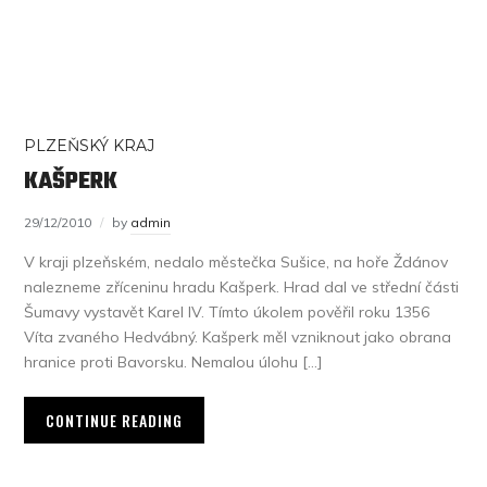
PLZEŇSKÝ KRAJ
KAŠPERK
29/12/2010
by
admin
V kraji plzeňském, nedalo městečka Sušice, na hoře Ždánov
nalezneme zříceninu hradu Kašperk. Hrad dal ve střední části
Šumavy vystavět Karel IV. Tímto úkolem pověřil roku 1356
Víta zvaného Hedvábný. Kašperk měl vzniknout jako obrana
hranice proti Bavorsku. Nemalou úlohu […]
CONTINUE READING