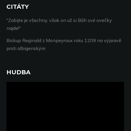
CITÁTY
"Zabijte je všechny, však on už si Bůh své ovečky
najde!"
Biskup Reginald z Monpeyroux roku 1209 na výpravě
proti albigenským
HUDBA
Video
přehrávač