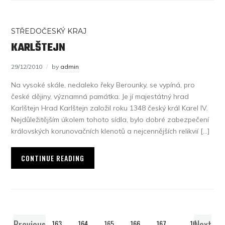
STŘEDOČESKÝ KRAJ
KARLŠTEJN
29/12/2010
by
admin
Na vysoké skále, nedaleko řeky Berounky, se vypíná, pro
české dějiny, významná památka. Je jí majestátný hrad
Karlštejn Hrad Karlštejn založil roku 1348 český král Karel IV.
Nejdůležitějším úkolem tohoto sídla, bylo dobré zabezpečení
královských korunovačních klenotů a nejcennějších relikvií […]
CONTINUE READING
Previous
Next
1
…
163
164
165
166
167
…
169