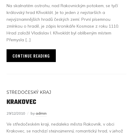
Na skalnatém ostrohu, nad Rakovnickým potokem, se tyčí
královský hrad Křivoklát. Je to jeden z nejstarších a
nejvýznamnějších hradů českých zemí. První písemnou
zmínkou o hradě, je zápis kronikáře Kosmase z roku 1110.
Hrad založil Vladislav I. Křivoklát byl oblíbeným místem
Přemysla […]
CONTINUE READING
STŘEDOČESKÝ KRAJ
KRAKOVEC
29/12/2010
by
admin
Ve středočeském kraji, nedaleko města Rakovník, v obci
Krakovec, se nachází stejnojmenný, romantický hrad, v jehož