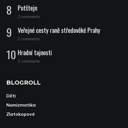
Potštejn
2 comments
Veřejné cesty raně středověké Prahy
2 comments
Hradní tajnosti
2 comments
BLOGROLL
Děti
Numizmatika
Zlatokopové