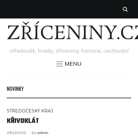
ZŘÍCENINY.C
středověk, hrady, zříceniny, historie, cestování
MENU
NOVINKY
STŘEDOČESKÝ KRAJ
KŘIVOKLÁT
29/12/2010
by
admin