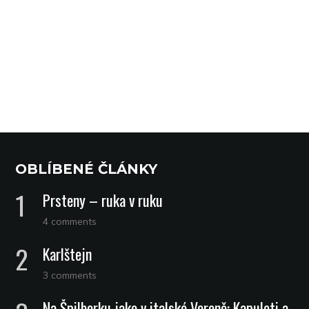
OBLÍBENÉ ČLÁNKY
Prsteny – ruka v ruku
4 comments
Karlštejn
3 comments
Na Špilberku jako v italské Veroně: Kapuleti a