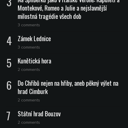
Montekové, Romeo a Julie a nejslavnější
milostná tragédie všech dob
3 comments
Zámek Lednice
3 comments
Kunětická hora
2 comments
Do Chřibů nejen na hřiby, aneb pěkný výlet na
hrad Cimburk
2 comments
Státní hrad Bouzov
2 comments