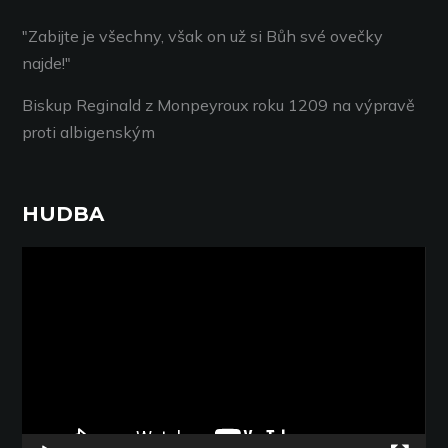
"Zabijte je všechny, však on už si Bůh své ovečky
najde!"
Biskup Reginald z Monpeyroux roku 1209 na výpravě
proti albigenským
HUDBA
Video
přehrávač