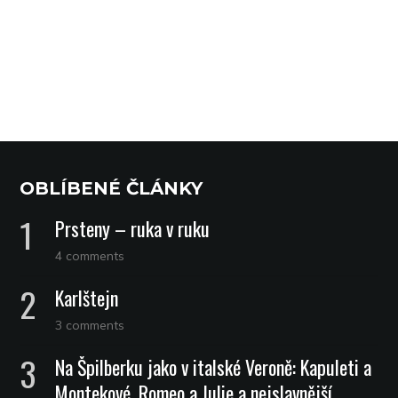
OBLÍBENÉ ČLÁNKY
Prsteny – ruka v ruku
4 comments
Karlštejn
3 comments
Na Špilberku jako v italské Veroně: Kapuleti a
Montekové, Romeo a Julie a nejslavnější