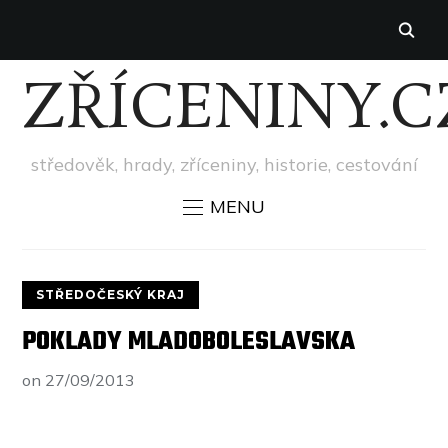
ZŘÍCENINY.C
středověk, hrady, zříceniny, historie, cestování
MENU
STŘEDOČESKÝ KRAJ
POKLADY MLADOBOLESLAVSKA
on
27/09/2013