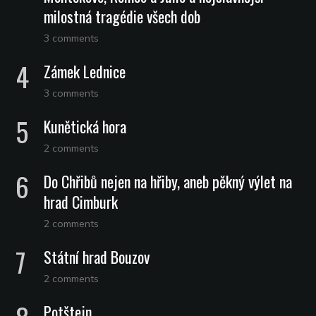
milostná tragédie všech dob
3 comments
Zámek Lednice
3 comments
Kunětická hora
2 comments
Do Chřibů nejen na hřiby, aneb pěkný výlet na
hrad Cimburk
2 comments
Státní hrad Bouzov
2 comments
Potštejn