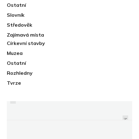
Ostatní
Slovník
Středověk
Zajímavá místa
Církevní stavby
Muzea
Ostatní
Rozhledny
Tvrze
PREVIOUS
SLAVNOSTI BRAMBOR V BYSTŘICI
SLAVNOSTI MORAVSKÉHO
NAD PERNŠTEJNEM PŘILÁKALY
UZENÉHO PROVONÍ BRNO I
2000 NÁVŠTĚVNÍKŮ
VALTICE
NEXT