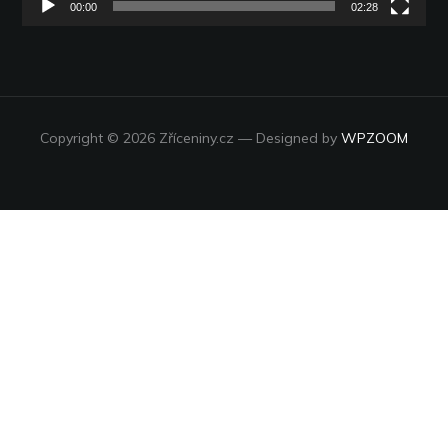
00:00
02:28
Copyright © 2026 Zříceniny.cz
— Designed by
WPZOOM