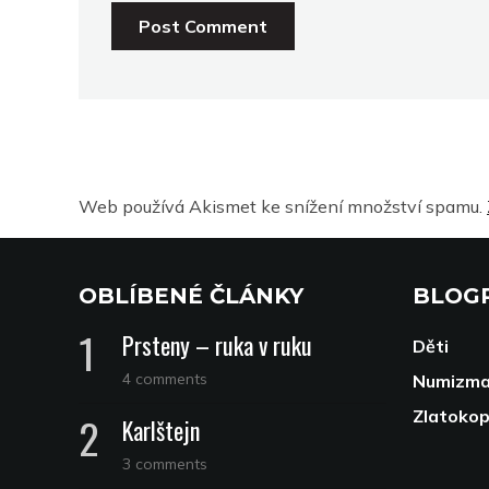
Web používá Akismet ke snížení množství spamu.
OBLÍBENÉ ČLÁNKY
BLOG
Prsteny – ruka v ruku
Děti
4 comments
Numizma
Zlatoko
Karlštejn
3 comments