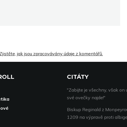
Zjistěte, jak jsou zpracovávány údaje z komentářů.
ROLL
CITÁTY
"Zabijte je všechny, však on 
své ovečky najde!"
tika
pové
Biskup Reginald z Monpeyro
1209 na výpravě proti albi