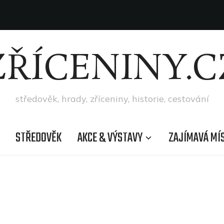
ZŘÍCENINY.C
středověk, hrady, zříceniny, historie, cestování
STŘEDOVĚK
AKCE & VÝSTAVY
ZAJÍMAVÁ MÍ