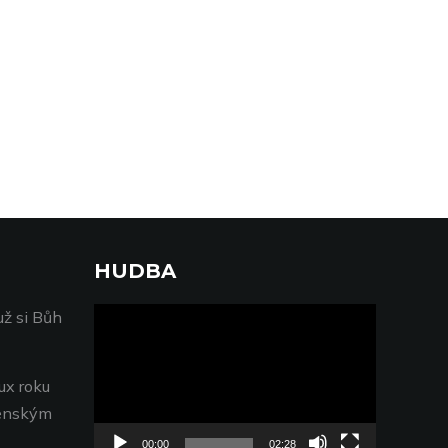
HUDBA
Video
už si Bůh
přehrávač
ux roku
genským
00:00
02:28