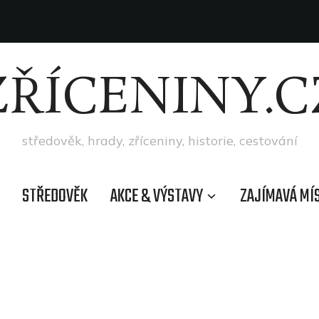
ZŘÍCENINY.C
středověk, hrady, zříceniny, historie, cestování
STŘEDOVĚK
AKCE & VÝSTAVY
ZAJÍMAVÁ MÍ