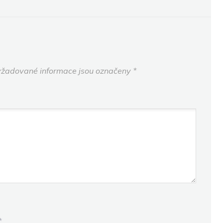
žadované informace jsou označeny
*
*