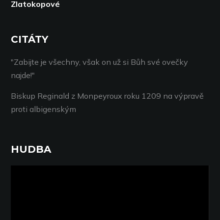
Zlatokopové
CITÁTY
"Zabijte je všechny, však on už si Bůh své ovečky
najde!"
Biskup Reginald z Monpeyroux roku 1209 na výpravě
proti albigenským
HUDBA
Video
přehrávač