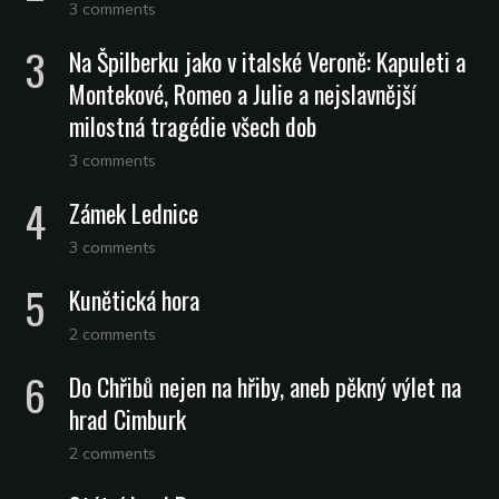
3 comments
Na Špilberku jako v italské Veroně: Kapuleti a
Montekové, Romeo a Julie a nejslavnější
milostná tragédie všech dob
3 comments
Zámek Lednice
3 comments
Kunětická hora
2 comments
Do Chřibů nejen na hřiby, aneb pěkný výlet na
hrad Cimburk
2 comments