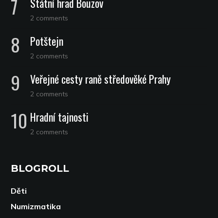
Státní hrad Bouzov
2 comments
Potštejn
2 comments
Veřejné cesty raně středověké Prahy
2 comments
Hradní tajnosti
2 comments
BLOGROLL
Děti
Numizmatika