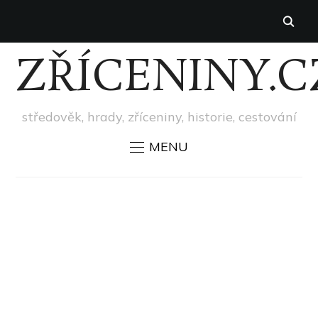
ZŘÍCENINY.C
středověk, hrady, zříceniny, historie, cestování
MENU