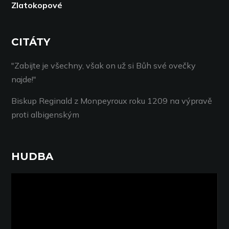
Zlatokopové
CITÁTY
"Zabijte je všechny, však on už si Bůh své ovečky
najde!"
Biskup Reginald z Monpeyroux roku 1209 na výpravě
proti albigenským
HUDBA
Video
přehrávač