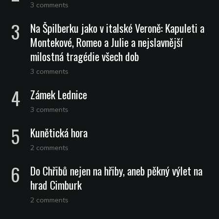
3 comments
Na Špilberku jako v italské Veroně: Kapuleti a
Montekové, Romeo a Julie a nejslavnější
milostná tragédie všech dob
3 comments
Zámek Lednice
3 comments
Kunětická hora
2 comments
Do Chřibů nejen na hřiby, aneb pěkný výlet na
hrad Cimburk
2 comments