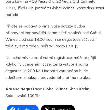
portská vína – 10 Years Old, 20 Years Old, Colheita
1999,“ říká Filip Jantač z Global Wines, která degustaci
pořádá.
Přijďte se pobavit o víně, vaše dotazy budou
připraveni zodpovědět sommeliéři společnosti Gobal
Wines a od cca 18:00 hodin se degustace zúčastní
také syn majitele vinařství Pedro Reis Jr.
Na ochutnávku není nutná registrace, můžete přijít
kdykoli v uvedeném čase. Cena vstupného na
degustaci je 200 Kč. Hodnota vstupného bude
odečtena z nákupu provedeného přímo na akci.
Adresa degustace
: Global Wines Shop Karlín,
Sokolovská 100/94.
Facebook
Share on X