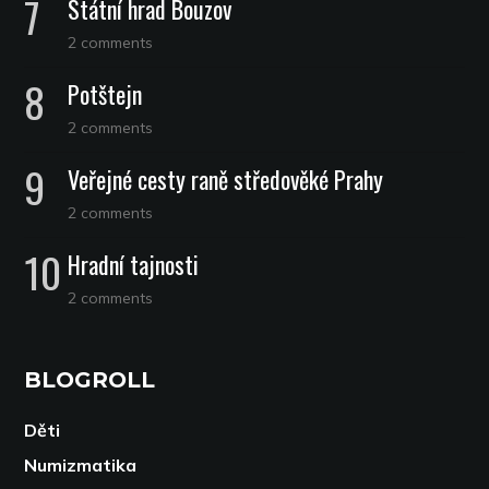
Státní hrad Bouzov
2 comments
Potštejn
2 comments
Veřejné cesty raně středověké Prahy
2 comments
Hradní tajnosti
2 comments
BLOGROLL
Děti
Numizmatika