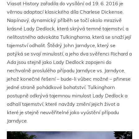
Viasat History zařadila do vysílání od 19. 6. 2016 je
věrnou adaptací klasického díla Charlese Dickense.
Napínavý, dynamický příběh se točí okolo mrazivě
krásné Lady Dedlock, která skrývá temné tajemství, a
nelítostného advokáta Tulkinghorna, která se snaží její
tajemství odhalit. Štědrý John Jarndyce, který se
potýká se svojí minulostí, a jeho dva svěřenci Richard a
Ada jsou stejně jako Lady Dedlock zapojeni do
nechvalně proslulého případu Jarndyce vs. Jarndyce,
jehož konečné řešení – bude-li vůbec možné – přinese
jedné straně pohádkové bohatství. Tulkinghorn
postupně odkrývá tajemnou minulost Lady Dedlock a
odhalí tajemství, které navždy změní jejich život a
které je stejně neuvěřitelné jako vyústění případu
Jarndyce.