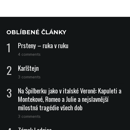
OBLÍBENÉ ČLÁNKY
Prsteny – ruka v ruku
4 comments
Karlštejn
3 comments
Na Špilberku jako v italské Veroně: Kapuleti a
Montekové, Romeo a Julie a nejslavnější
milostná tragédie všech dob
3 comments
Zámek Lednice