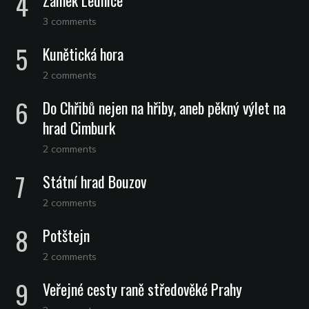
3 comments
Kunětická hora
2 comments
Do Chřibů nejen na hřiby, aneb pěkný výlet na
hrad Cimburk
2 comments
Státní hrad Bouzov
2 comments
Potštejn
2 comments
Veřejné cesty raně středověké Prahy