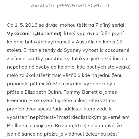
Von Moltke (BERNHARD SCHUTZ)
Od 1. 5. 2016 se diváci mohou těšit na 7 dílný seriál
„
Vykázáni“ („Banished)
, který vypráví příběh první
kolonie britských vyhnanců v Austrálii na konci 18.
století. Británie tehdy do Sydney vyhostila odsouzené
zločince, sirotky, prostitutky, tuláky a jiné nežádoucí a
nepohodlné osoby do kolonie, kde pouhých sto vojáků
mělo za úkol střežit tisíc vězňů a kde na jednu ženu
připadalo pět mužů. Mezi prvními vyhnanci byli
přátelé Elizabeth Quinn, Tommy Barrett a James
Freeman. Prozrazení tajného milostného vztahu
prvních dvou spustí řadu událostí, která vede k
vyostření nepřátelství mezi idealistickým guvernérem
Phillipem a majorem Rossem, který se domnívá, že
jediná šance na přežití je vládnout železnou pěstí.