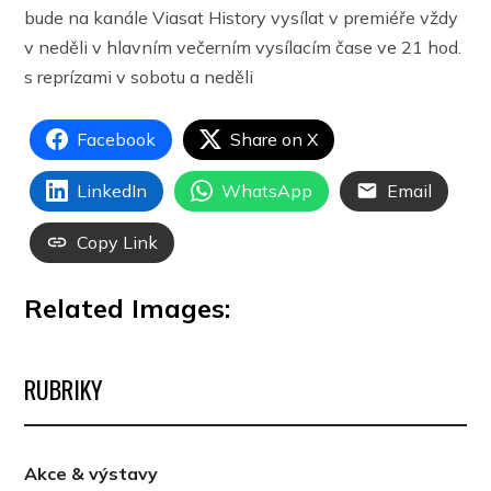
bude na kanále Viasat History vysílat v premiéře vždy
v neděli v hlavním večerním vysílacím čase ve 21 hod.
s reprízami v sobotu a neděli
Facebook
Share on X
LinkedIn
WhatsApp
Email
Copy Link
Related Images:
RUBRIKY
Akce & výstavy