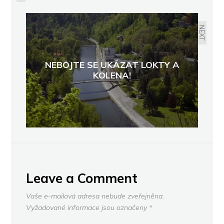
PORTUGALSKÝCH VÍN Z
VYHLÁŠENÉHO VINAŘSTVÍ REAL
COMPANHIA VELHA
NEXT
NEBOJTE SE UKÁZAT LOKTY A
KOLENA!
Leave a Comment
Vaše e-mailová adresa nebude zveřejněna.
Vyžadované informace jsou označeny
*