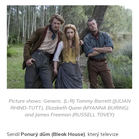
Picture shows: Generic. (L-R) Tommy Barrett (JULIAN
RHIND-TUTT), Elizabeth Quinn (MYANNA BURING)
and James Freeman (RUSSELL TOVEY)
Seriál
Ponurý dům (Bleak House)
, který televize