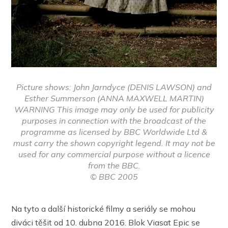
Picture shows: John Jarndyce (DENIS LAWSON) and
Esther Summerson (ANNA MAXWELL MARTIN)
WARNING This image may only be used for publicity
purposes in connection with the broadcast of the
programme as licensed by BBC Worldwide Ltd &
must carry the shown copyright legend. It may not be
used for any commercial purpose without a licence
from the BBC.
© BBC 2005
Na tyto a další historické filmy a seriály se mohou
diváci těšit od 10. dubna 2016. Blok Viasat Epic se