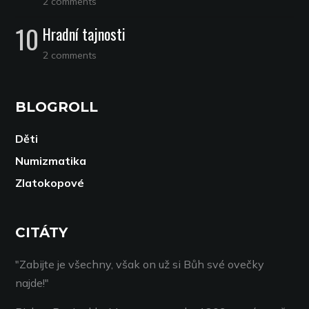
2 comments
Hradní tajnosti
2 comments
BLOGROLL
Děti
Numizmatika
Zlatokopové
CITÁTY
"Zabijte je všechny, však on už si Bůh své ovečky
najde!"