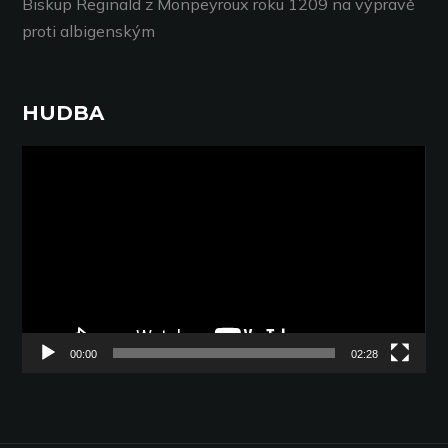
Biskup Reginald z Monpeyroux roku 1209 na výpravě
proti albigenským
HUDBA
Video
přehrávač
00:00
02:28