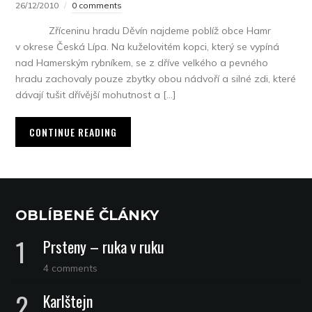
26/12/2010
0 comments
Zříceninu hradu Děvín najdeme poblíž obce Hamr
v okrese Česká Lípa. Na kuželovitém kopci, který se vypíná
nad Hamerským rybníkem, se z dříve velkého a pevného
hradu zachovaly pouze zbytky obou nádvoří a silné zdi, které
dávají tušit dřívější mohutnost a […]
CONTINUE READING
OBLÍBENÉ ČLÁNKY
Prsteny – ruka v ruku
4 comments
Karlštejn