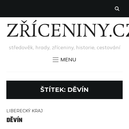
ZŘÍCENINY.C
středověk, hrady, zříceniny, historie, cestování
MENU
ŠTÍTEK:
DĚVÍN
LIBERECKÝ KRAJ
DĚVÍN