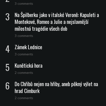
3 comments
Na Špilberku jako v italské Veroně: Kapuleti a
Montekové, Romeo a Julie a nejslavnější
milostná tragédie všech dob
3 comments
Zámek Lednice
3 comments
Kunětická hora
2 comments
Do Chřibů nejen na hřiby, aneb pěkný výlet na
hrad Cimburk
2 comments