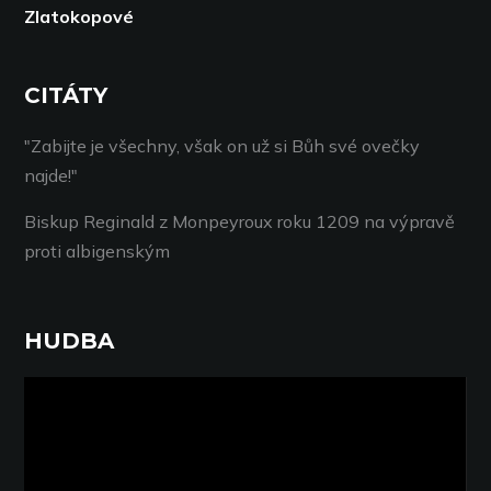
Zlatokopové
CITÁTY
"Zabijte je všechny, však on už si Bůh své ovečky
najde!"
Biskup Reginald z Monpeyroux roku 1209 na výpravě
proti albigenským
HUDBA
Video
přehrávač