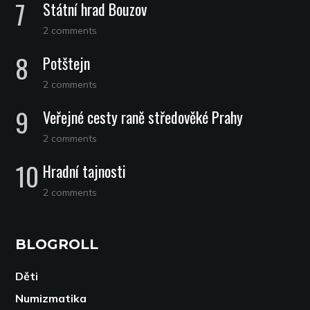
Státní hrad Bouzov
2 comments
Potštejn
2 comments
Veřejné cesty raně středověké Prahy
2 comments
Hradní tajnosti
2 comments
BLOGROLL
Děti
Numizmatika