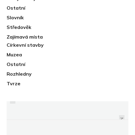
Ostatní
Slovník
Středověk
Zajímavá místa
Církevní stavby
Muzea
Ostatní
Rozhledny
Tvrze
PREVIOUS
CYRIL A METODĚJ NA HRADIŠTI
BYSTŘEC - ZALOŽENÍ, ŽIVOT A
ZÁNIK STŘEDOVĚKÉ VSI
LUDMILA?
NEXT