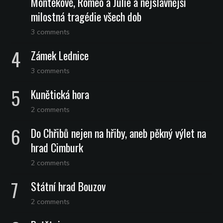
Montekové, Romeo a Julie a nejslavnější
milostná tragédie všech dob
3 comments
Zámek Lednice
3 comments
Kunětická hora
2 comments
Do Chřibů nejen na hřiby, aneb pěkný výlet na
hrad Cimburk
2 comments
Státní hrad Bouzov
2 comments