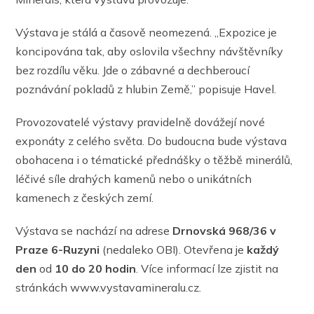
Výstava je stálá a časově neomezená. „Expozice je
koncipována tak, aby oslovila všechny návštěvníky
bez rozdílu věku. Jde o zábavné a dechberoucí
poznávání pokladů z hlubin Země,” popisuje Havel.
Provozovatelé výstavy pravidelně dovážejí nové
exponáty z celého světa. Do budoucna bude výstava
obohacena i o tématické přednášky o těžbě minerálů,
léčivé síle drahých kamenů nebo o unikátních
kamenech z českých zemí.
Výstava se nachází na adrese
Drnovská 968/36 v
Praze 6-Ruzyni
(nedaleko OBI). Otevřena je
každý
den
od
10 do 20 hodin
. Více informací lze zjistit na
stránkách www.vystavamineralu.cz.