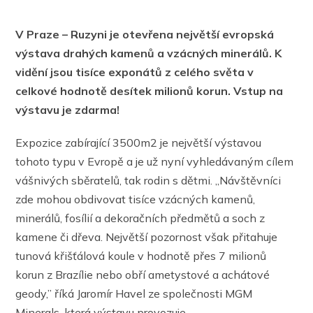
V Praze – Ruzyni je otevřena největší evropská
výstava drahých kamenů a vzácných minerálů. K
vidění jsou tisíce exponátů z celého světa v
celkové hodnotě desítek milionů korun. Vstup na
výstavu je zdarma!
Expozice zabírající 3500m2 je největší výstavou
tohoto typu v Evropě a je už nyní vyhledávaným cílem
vášnivých sběratelů, tak rodin s dětmi. „Návštěvníci
zde mohou obdivovat tisíce vzácných kamenů,
minerálů, fosílií a dekoračních předmětů a soch z
kamene či dřeva. Největší pozornost však přitahuje
tunová křišťálová koule v hodnotě přes 7 milionů
korun z Brazílie nebo obří ametystové a achátové
geody,” říká Jaromír Havel ze společnosti MGM
Minerals, která výstavu provozuje.