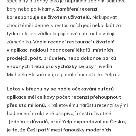
speciality a trendy, jako je například trdelník, salátové
bary nebo polívkárny.
Zaměření recenzí
koresponduje se životem uživatelů.
Nakupovat
chodí téměř denně, v restauracích jedí několikrát za
týden, ale jen zřídka kupují nové auto nebo volají
zámečníka.
Vedle recenzí restaurací uživatelé
v aplikaci najdou i hodnocení lékařů, místních
prodejců, pošt, prádelen, nebo dokonce parků
vhodných třeba pro vycházky se psy
,“ uvedla
Michaela Plesníková, regionální manažerka Yelp.cz.
Letos v březnu by se podle očekávání autorů
aplikace měl celkový počet recenzí přehoupnout
přes sto milionů.
K raketovému nárůstu recenzí svými
hodnoceními aktivně přispívají i čeští uživatelé.
„
Jedním z důvodů, proč Yelp expandoval do Česka,
je to, že Češi patří mezi fanoušky moderních