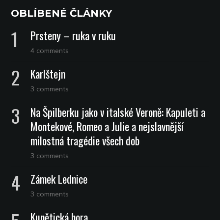
OBLÍBENÉ ČLÁNKY
Prsteny – ruka v ruku
4 comments
Karlštejn
3 comments
Na Špilberku jako v italské Veroně: Kapuleti a
Montekové, Romeo a Julie a nejslavnější
milostná tragédie všech dob
3 comments
Zámek Lednice
3 comments
Kunětická hora