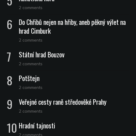
2 comments
Do Chřibů nejen na hřiby, aneb pěkný výlet na
hrad Cimburk
2 comments
Státní hrad Bouzov
2 comments
Potštejn
2 comments
Veřejné cesty raně středověké Prahy
2 comments
Hradní tajnosti
2 comments