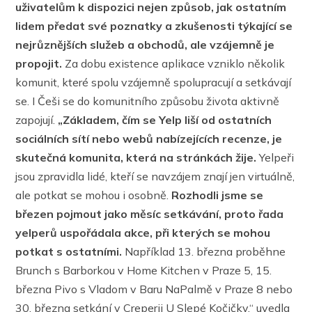
uživatelům k dispozici nejen způsob, jak ostatním
lidem předat své poznatky a zkušenosti týkající se
nejrůznějších služeb a obchodů, ale vzájemně je
propojit.
Za dobu existence aplikace vzniklo několik
komunit, které spolu vzájemně spolupracují a setkávají
se. I Češi se do komunitního způsobu života aktivně
zapojují.
„Základem, čím se Yelp liší od ostatních
sociálních sítí nebo webů nabízejících recenze, je
skutečná komunita, která na stránkách žije.
Yelpeři
jsou zpravidla lidé, kteří se navzájem znají jen virtuálně,
ale potkat se mohou i osobně.
Rozhodli jsme se
březen pojmout jako měsíc setkávání, proto řada
yelperů uspořádala akce, při kterých se mohou
potkat s ostatními.
Například 13. března proběhne
Brunch s Barborkou v Home Kitchen v Praze 5, 15.
března Pivo s Vladom v Baru NaPalmě v Praze 8 nebo
30. března setkání v Creperii U Slepé Kočičky,“ uvedla