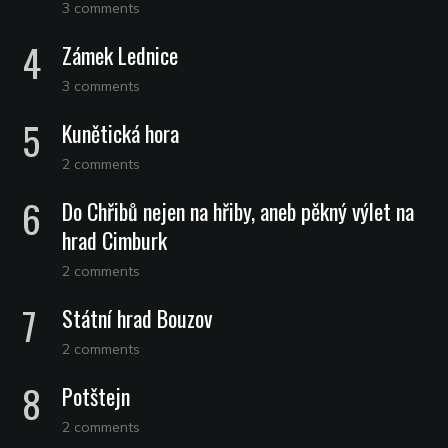
3 comments
Zámek Lednice
3 comments
Kunětická hora
2 comments
Do Chřibů nejen na hřiby, aneb pěkný výlet na
hrad Cimburk
2 comments
Státní hrad Bouzov
2 comments
Potštejn
2 comments