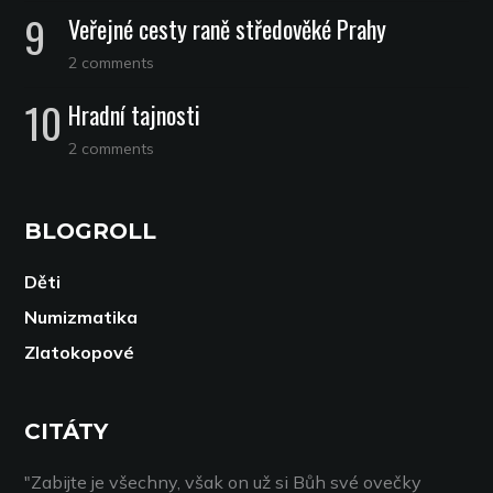
Veřejné cesty raně středověké Prahy
2 comments
Hradní tajnosti
2 comments
BLOGROLL
Děti
Numizmatika
Zlatokopové
CITÁTY
"Zabijte je všechny, však on už si Bůh své ovečky