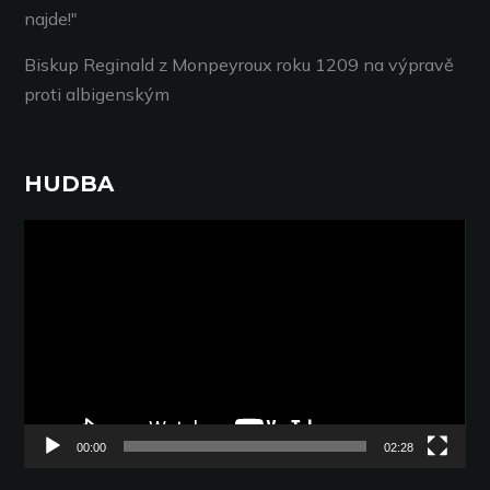
najde!"
Biskup Reginald z Monpeyroux roku 1209 na výpravě
proti albigenským
HUDBA
Video
přehrávač
00:00
02:28