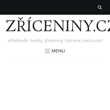
ZŘÍCENINY.C
středověk, hrady, zříceniny, historie, cestování
MENU