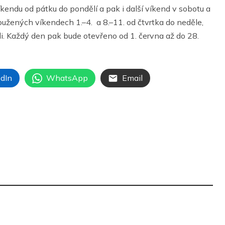
endu od pátku do pondělí a pak i další víkend v sobotu a
užených víkendech 1.–4. a 8.–11. od čtvrtka do neděle,
i. Každý den pak bude otevřeno od 1. června až do 28.
dIn
WhatsApp
Email