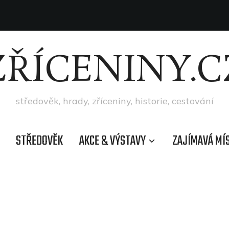
ZŘÍCENINY.C
středověk, hrady, zříceniny, historie, cestování
STŘEDOVĚK
AKCE & VÝSTAVY
ZAJÍMAVÁ MÍ