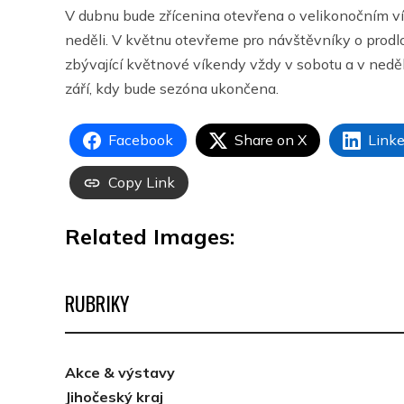
V dubnu bude zřícenina otevřena o velikonočním vík
neděli. V květnu otevřeme pro návštěvníky o prodlo
zbývající květnové víkendy vždy v sobotu a v neděl
září, kdy bude sezóna ukončena.
Facebook
Share on X
Linke
Copy Link
Related Images:
RUBRIKY
Akce & výstavy
Jihočeský kraj