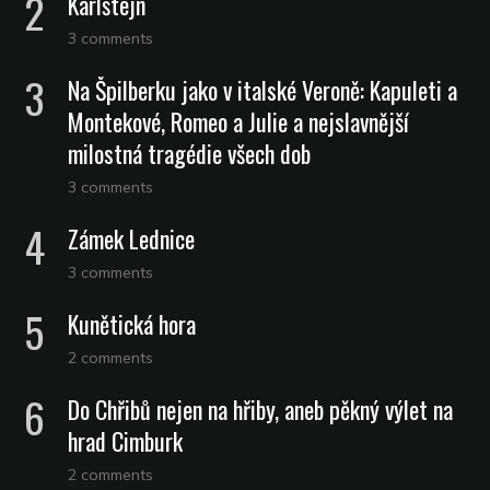
Karlštejn
3 comments
Na Špilberku jako v italské Veroně: Kapuleti a
Montekové, Romeo a Julie a nejslavnější
milostná tragédie všech dob
3 comments
Zámek Lednice
3 comments
Kunětická hora
2 comments
Do Chřibů nejen na hřiby, aneb pěkný výlet na
hrad Cimburk
2 comments