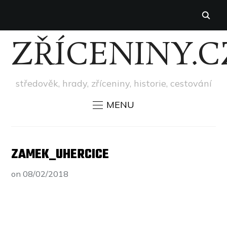
ZŘÍCENINY.C
středověk, hrady, zříceniny, historie, cestování
MENU
ZAMEK_UHERCICE
on
08/02/2018