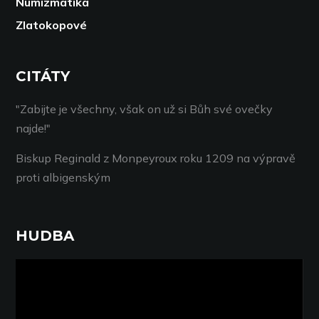
Numizmatika
Zlatokopové
CITÁTY
"Zabijte je všechny, však on už si Bůh své ovečky
najde!"
Biskup Reginald z Monpeyroux roku 1209 na výpravě
proti albigenským
HUDBA
Video
přehrávač