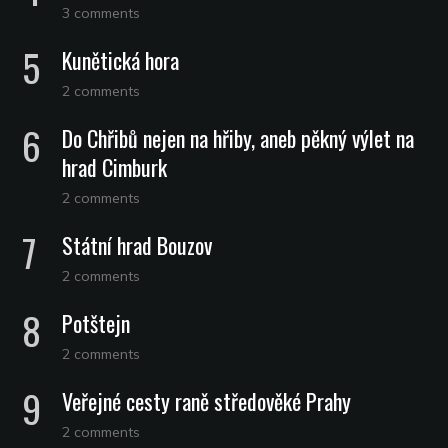
3 comments
Kunětická hora
2 comments
Do Chřibů nejen na hřiby, aneb pěkný výlet na
hrad Cimburk
2 comments
Státní hrad Bouzov
2 comments
Potštejn
2 comments
Veřejné cesty raně středověké Prahy
2 comments