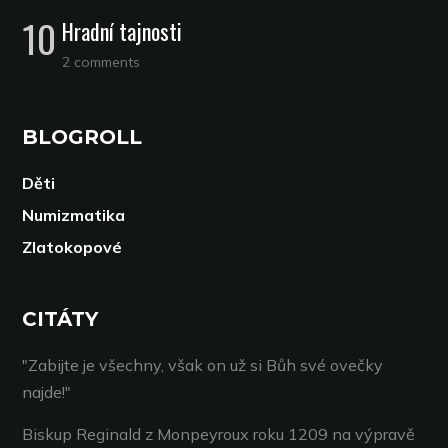
Hradní tajnosti
2 comments
BLOGROLL
Děti
Numizmatika
Zlatokopové
CITÁTY
"Zabijte je všechny, však on už si Bůh své ovečky
najde!"
Biskup Reginald z Monpeyroux roku 1209 na výpravě