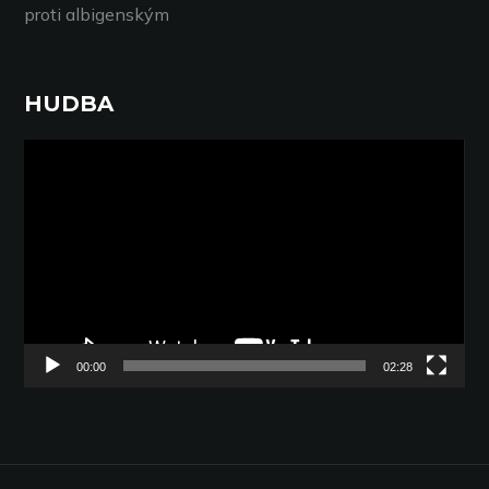
proti albigenským
HUDBA
Video
přehrávač
00:00
02:28