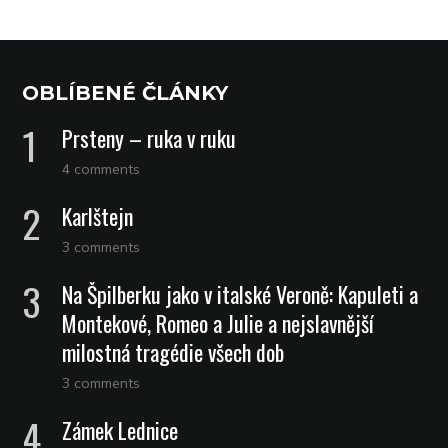
OBLÍBENÉ ČLÁNKY
Prsteny – ruka v ruku
4 comments
Karlštejn
3 comments
Na Špilberku jako v italské Veroně: Kapuleti a
Montekové, Romeo a Julie a nejslavnější
milostná tragédie všech dob
3 comments
Zámek Lednice