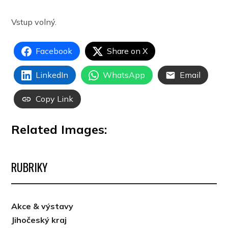
Vstup volný.
Facebook
Share on X
LinkedIn
WhatsApp
Email
Copy Link
Related Images:
RUBRIKY
Akce & výstavy
Jihočeský kraj