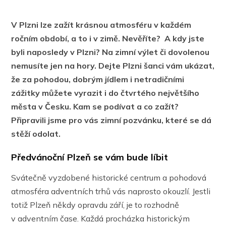
V Plzni lze zažít krásnou atmosféru v každém
ročním období, a to i v zimě. Nevěříte? A kdy jste
byli naposledy v Plzni? Na zimní výlet či dovolenou
nemusíte jen na hory. Dejte Plzni šanci vám ukázat,
že za pohodou, dobrým jídlem i netradičními
zážitky můžete vyrazit i do čtvrtého největšího
města v Česku. Kam se podívat a co zažít?
Připravili jsme pro vás zimní pozvánku, které se dá
stěží odolat.
Předvánoční Plzeň se vám bude líbit
Svátečně vyzdobené historické centrum a pohodová
atmosféra adventních trhů vás naprosto okouzlí. Jestli
totiž Plzeň někdy opravdu září, je to rozhodně
v adventním čase. Každá procházka historickým