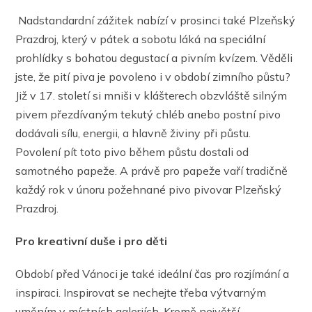
Nadstandardní zážitek nabízí v prosinci také Plzeňský
Prazdroj, který v pátek a sobotu láká na speciální
prohlídky s bohatou degustací a pivním kvízem. Věděli
jste, že pití piva je povoleno i v období zimního půstu?
Již v 17. století si mniši v klášterech obzvláště silným
pivem přezdívaným tekutý chléb anebo postní pivo
dodávali sílu, energii, a hlavně živiny při půstu.
Povolení pít toto pivo během půstu dostali od
samotného papeže. A právě pro papeže vaří tradičně
každý rok v únoru požehnané pivo pivovar Plzeňský
Prazdroj.
Pro kreativní duše i pro děti
Období před Vánoci je také ideální čas pro rozjímání a
inspiraci. Inspirovat se nechejte třeba výtvarným
uměním v místních galeriích. Kromě největší