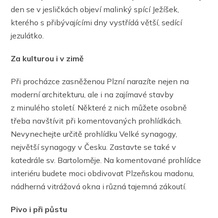
den se v jesličkách objeví malinký spící Ježíšek,
kterého s přibývajícími dny vystřídá větší, sedící
jezulátko.
Za kulturou i v zimě
Při procházce zasněženou Plzní narazíte nejen na
moderní architekturu, ale i na zajímavé stavby
z minulého století. Některé z nich můžete osobně
třeba navštívit při komentovaných prohlídkách.
Nevynechejte určitě prohlídku Velké synagogy,
největší synagogy v Česku. Zastavte se také v
katedrále sv. Bartoloměje. Na komentované prohlídce
interiéru budete moci obdivovat Plzeňskou madonu,
nádherná vitrážová okna i různá tajemná zákoutí.
Pivo i při půstu