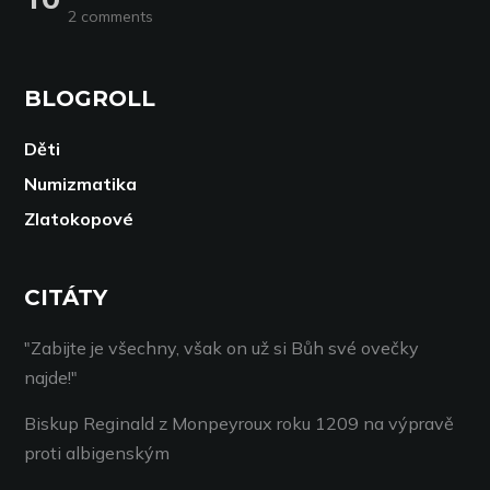
2 comments
BLOGROLL
Děti
Numizmatika
Zlatokopové
CITÁTY
"Zabijte je všechny, však on už si Bůh své ovečky
najde!"
Biskup Reginald z Monpeyroux roku 1209 na výpravě
proti albigenským