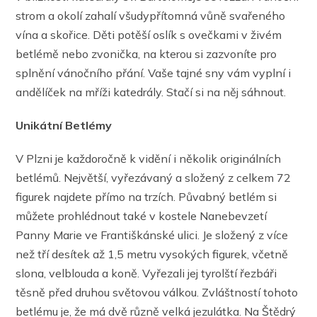
strom a okolí zahalí všudypřítomná vůně svařeného
vína a skořice. Děti potěší oslík s ovečkami v živém
betlémě nebo zvonička, na kterou si zazvoníte pro
splnění vánočního přání. Vaše tajné sny vám vyplní i
andělíček na mříži katedrály. Stačí si na něj sáhnout.
Unikátní Betlémy
V Plzni je každoročně k vidění i několik originálních
betlémů. Největší, vyřezávaný a složený z celkem 72
figurek najdete přímo na trzích. Půvabný betlém si
můžete prohlédnout také v kostele Nanebevzetí
Panny Marie ve Františkánské ulici. Je složený z více
než tří desítek až 1,5 metru vysokých figurek, včetně
slona, velblouda a koně. Vyřezali jej tyrolští řezbáři
těsně před druhou světovou válkou. Zvláštností tohoto
betlému je, že má dvě různě velká jezulátka. Na Štědrý