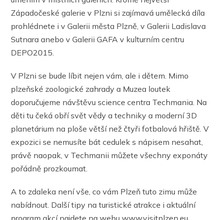
Západočeské galerie v Plzni si zajímavá umělecká díla
prohlédnete i v Galerii města Plzně, v Galerii Ladislava
Sutnara anebo v Galerii GAFA v kulturním centru
DEPO2015.
V Plzni se bude líbit nejen vám, ale i dětem. Mimo
plzeňské zoologické zahrady a Muzea loutek
doporučujeme návštěvu science centra Techmania. Na
děti tu čeká obří svět vědy a techniky a moderní 3D
planetárium na ploše větší než čtyři fotbalová hřiště. V
expozici se nemusíte bát cedulek s nápisem nesahat,
právě naopak, v Techmanii můžete všechny exponáty
pořádně prozkoumat.
A to zdaleka není vše, co vám Plzeň tuto zimu může
nabídnout. Další tipy na turistické atrakce i aktuální
program akcí najdete na webu www.visitplzen.eu.