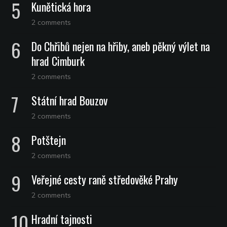
Kunětická hora
2 comments
Do Chřibů nejen na hřiby, aneb pěkný výlet na
hrad Cimburk
2 comments
Státní hrad Bouzov
2 comments
Potštejn
2 comments
Veřejné cesty raně středověké Prahy
2 comments
Hradní tajnosti