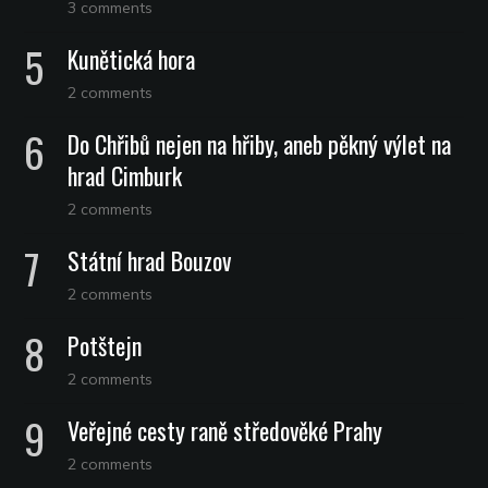
3 comments
Kunětická hora
2 comments
Do Chřibů nejen na hřiby, aneb pěkný výlet na
hrad Cimburk
2 comments
Státní hrad Bouzov
2 comments
Potštejn
2 comments
Veřejné cesty raně středověké Prahy
2 comments