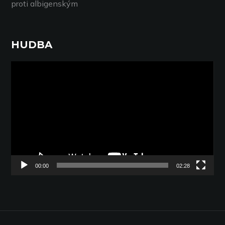
proti albigenským
HUDBA
Video
přehrávač
00:00
02:28