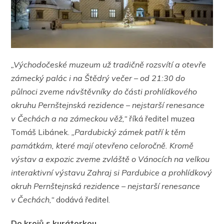
„Východočeské muzeum už tradičně rozsvítí a otevře
zámecký palác i na Štědrý večer – od 21:30 do
půlnoci zveme návštěvníky do části prohlídkového
okruhu Pernštejnská rezidence – nejstarší renesance
v Čechách a na zámeckou věž,“
říká ředitel muzea
Tomáš Libánek.
„Pardubický zámek patří k těm
památkám, které mají otevřeno celoročně. Kromě
výstav a expozic zveme zvláště o Vánocích na velkou
interaktivní výstavu Zahraj si Pardubice a prohlídkový
okruh Pernštejnská rezidence – nejstarší renesance
v Čechách,“
dodává ředitel.
Do krojů s kurátorkou