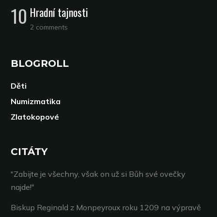
Hradní tajnosti
2 comments
BLOGROLL
Děti
Numizmatika
Zlatokopové
CITÁTY
"Zabijte je všechny, však on už si Bůh své ovečky
najde!"
Biskup Reginald z Monpeyroux roku 1209 na výpravě