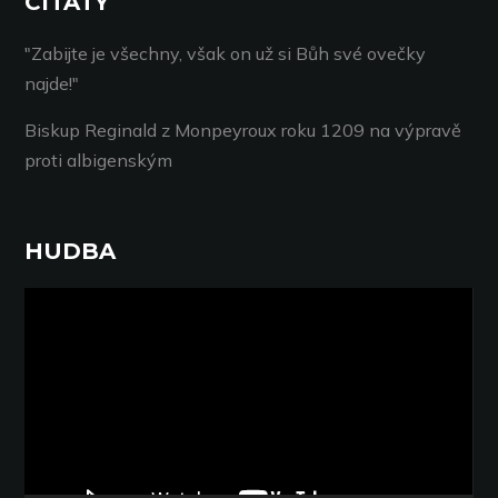
CITÁTY
"Zabijte je všechny, však on už si Bůh své ovečky
najde!"
Biskup Reginald z Monpeyroux roku 1209 na výpravě
proti albigenským
HUDBA
Video
přehrávač