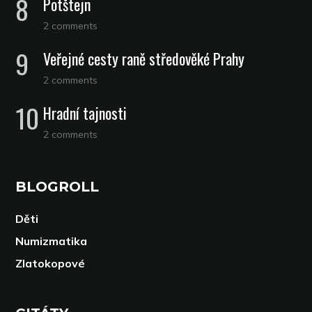
Potštejn
2 comments
Veřejné cesty raně středověké Prahy
2 comments
Hradní tajnosti
2 comments
BLOGROLL
Děti
Numizmatika
Zlatokopové