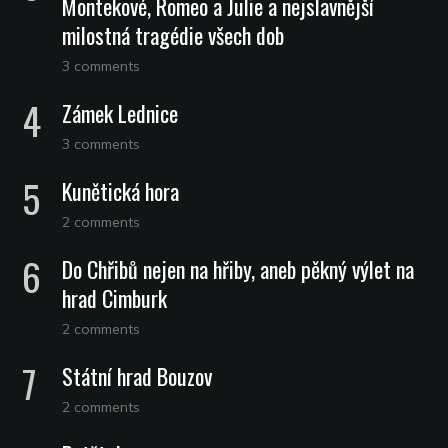
Montekové, Romeo a Julie a nejslavnější
milostná tragédie všech dob
3 comments
Zámek Lednice
3 comments
Kunětická hora
2 comments
Do Chřibů nejen na hřiby, aneb pěkný výlet na
hrad Cimburk
2 comments
Státní hrad Bouzov
2 comments