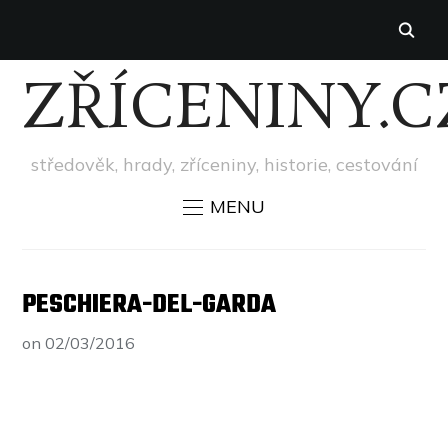
ZŘÍCENINY.C
středověk, hrady, zříceniny, historie, cestování
MENU
PESCHIERA-DEL-GARDA
on
02/03/2016