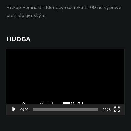
Biskup Reginald z Monpeyroux roku 1209 na výpravě
proti albigenským
HUDBA
Video
přehrávač
00:00
02:28