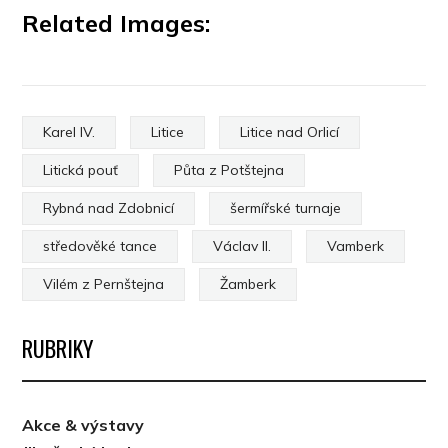
Related Images:
Karel IV.
Litice
Litice nad Orlicí
Litická pouť
Půta z Potštejna
Rybná nad Zdobnicí
šermířské turnaje
středověké tance
Václav II.
Vamberk
Vilém z Pernštejna
Žamberk
RUBRIKY
Akce & výstavy