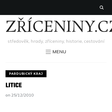
ZŘÍCENINY.C
středověk, hrady, zříceniny, historie, cestování
MENU
PARDUBICKÝ KRAJ
LITICE
on
25/12/2010