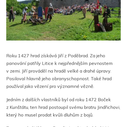
Roku 1427 hrad získává Jiří z Poděbrad. Za jeho
panování patřily Litice k nejpřednějším pevnostem
v zemi. Jiří prováděl na hradě velké a drahé úpravy.
Posiloval hlavně jeho obranyschopnost. Také hrad
používal jako vězení pro významné vězně.
Jedním z dalších vlastníků byl od roku 1472 Boček
z Kunštátu, ten hrad postoupil svému bratru Jindřichovi,
který ho musel prodat kvůli dluhům z bojů.