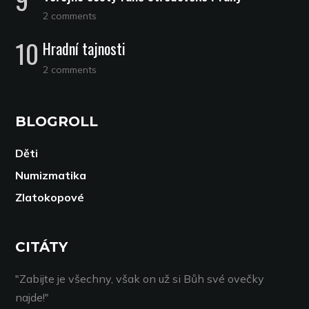
2 comments
Hradní tajnosti
2 comments
BLOGROLL
Děti
Numizmatika
Zlatokopové
CITÁTY
"Zabijte je všechny, však on už si Bůh své ovečky
najde!"