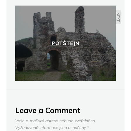
ČESKÝ ŠTERNBERK
NEXT
POTŠTEJN
Leave a Comment
Vaše e-mailová adresa nebude zveřejněna.
Vyžadované informace jsou označeny
*