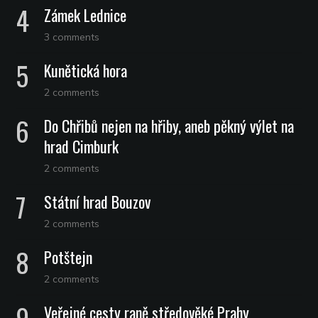
Zámek Lednice
3 comments
Kunětická hora
2 comments
Do Chřibů nejen na hřiby, aneb pěkný výlet na
hrad Cimburk
2 comments
Státní hrad Bouzov
2 comments
Potštejn
2 comments
Veřejné cesty raně středověké Prahy