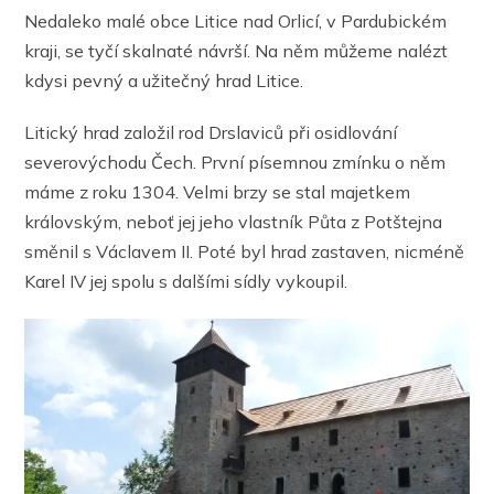
Nedaleko malé obce Litice nad Orlicí, v Pardubickém
kraji, se tyčí skalnaté návrší. Na něm můžeme nalézt
kdysi pevný a užitečný hrad Litice.
Litický hrad založil rod Drslaviců při osidlování
severovýchodu Čech. První písemnou zmínku o něm
máme z roku 1304. Velmi brzy se stal majetkem
královským, neboť jej jeho vlastník Půta z Potštejna
směnil s Václavem II. Poté byl hrad zastaven, nicméně
Karel IV jej spolu s dalšími sídly vykoupil.