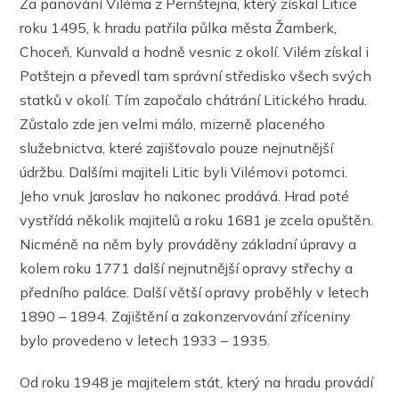
Za panování Viléma z Pernštejna, který získal Litice
roku 1495, k hradu patřila půlka města Žamberk,
Choceň, Kunvald a hodně vesnic z okolí. Vilém získal i
Potštejn a převedl tam správní středisko všech svých
statků v okolí. Tím započalo chátrání Litického hradu.
Zůstalo zde jen velmi málo, mizerně placeného
služebnictva, které zajišťovalo pouze nejnutnější
údržbu. Dalšími majiteli Litic byli Vilémovi potomci.
Jeho vnuk Jaroslav ho nakonec prodává. Hrad poté
vystřídá několik majitelů a roku 1681 je zcela opuštěn.
Nicméně na něm byly prováděny základní úpravy a
kolem roku 1771 další nejnutnější opravy střechy a
předního paláce. Další větší opravy proběhly v letech
1890 – 1894. Zajištění a zakonzervování zříceniny
bylo provedeno v letech 1933 – 1935.
Od roku 1948 je majitelem stát, který na hradu provádí