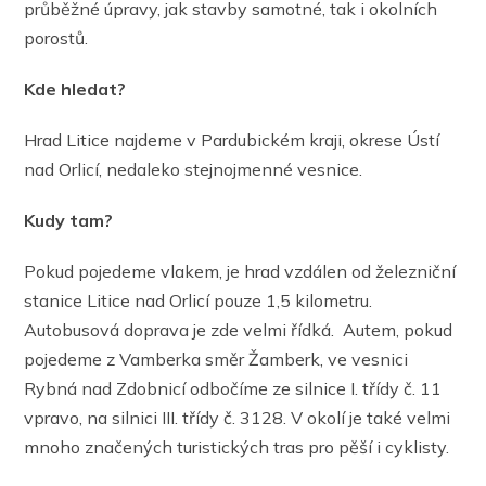
průběžné úpravy, jak stavby samotné, tak i okolních
porostů.
Kde hledat?
Hrad Litice najdeme v Pardubickém kraji, okrese Ústí
nad Orlicí, nedaleko stejnojmenné vesnice.
Kudy tam?
Pokud pojedeme vlakem, je hrad vzdálen od železniční
stanice Litice nad Orlicí pouze 1,5 kilometru.
Autobusová doprava je zde velmi řídká. Autem, pokud
pojedeme z Vamberka směr Žamberk, ve vesnici
Rybná nad Zdobnicí odbočíme ze silnice I. třídy č. 11
vpravo, na silnici III. třídy č. 3128. V okolí je také velmi
mnoho značených turistických tras pro pěší i cyklisty.