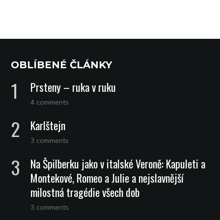
OBLÍBENÉ ČLÁNKY
Prsteny – ruka v ruku
4 comments
Karlštejn
3 comments
Na Špilberku jako v italské Veroně: Kapuleti a
Montekové, Romeo a Julie a nejslavnější
milostná tragédie všech dob
3 comments