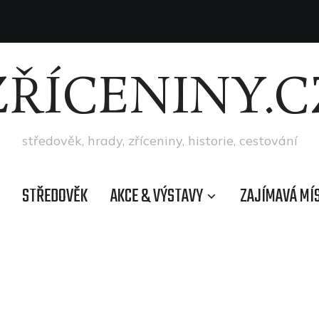
ZŘÍCENINY.C
středověk, hrady, zříceniny, historie, cestování
STŘEDOVĚK
AKCE & VÝSTAVY
ZAJÍMAVÁ MÍ