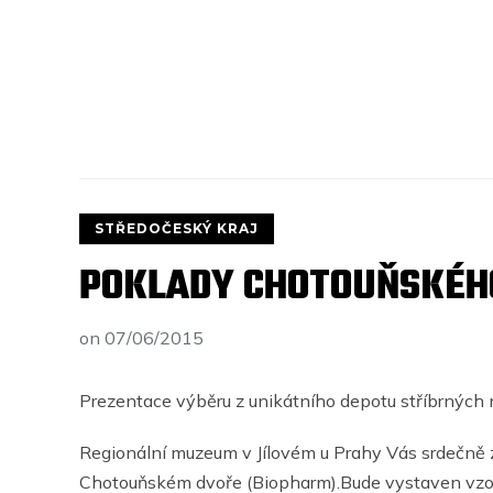
STŘEDOČESKÝ KRAJ
POKLADY CHOTOUŇSKÉH
on
07/06/2015
Prezentace výběru z unikátního depotu stříbrných 
Regionální muzeum v Jílovém u Prahy Vás srdečně 
Chotouňském dvoře (Biopharm).Bude vystaven vzor