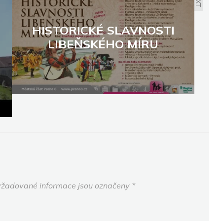
HISTORICKÉ SLAVNOSTI
LIBEŇSKÉHO MÍRU
žadované informace jsou označeny
*