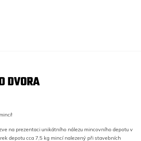
O DVORA
mincí!
zve na prezentaci unikátního nálezu mincovního depotu v
ek depotu cca 7,5 kg mincí nalezený při stavebních