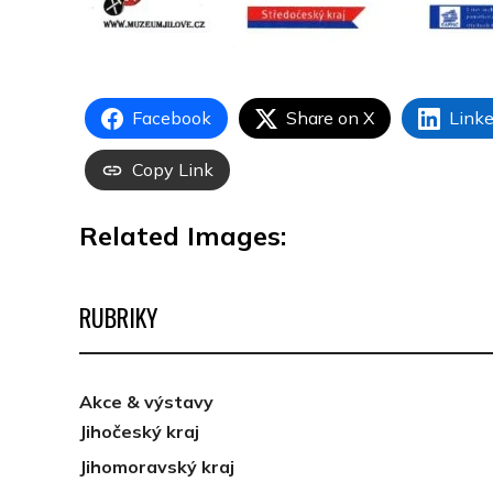
Facebook
Share on X
Linke
Copy Link
Related Images:
RUBRIKY
Akce & výstavy
Jihočeský kraj
Jihomoravský kraj